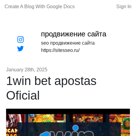
Create A Blog With Google Docs
Sign In
продвижение сайта
seo продвижение сайта
https://sitesseo.ru/
January 28th, 2025
1win bet apostas
Oficial