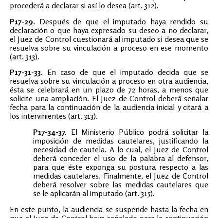
procederá a declarar si así lo desea (art. 312).
P17-29.
Después de que el imputado haya rendido su
declaración o que haya expresado su deseo a no declarar,
el Juez de Control cuestionará al imputado si desea que se
resuelva sobre su vinculación a proceso en ese momento
(art. 313).
P17-31-33.
En caso de que el imputado decida que se
resuelva sobre su vinculación a proceso en otra audiencia,
ésta se celebrará en un plazo de 72 horas, a menos que
solicite una ampliación. El Juez de Control deberá señalar
fecha para la continuación de la audiencia inicial y citará a
los intervinientes (art. 313).
P17-34-37.
El Ministerio Público podrá solicitar la
imposición de medidas cautelares, justificando la
necesidad de cautela. A lo cual, el Juez de Control
deberá conceder el uso de la palabra al defensor,
para que éste exponga su postura respecto a las
medidas cautelares. Finalmente, el Juez de Control
deberá resolver sobre las medidas cautelares que
se le aplicarán al imputado (art. 315).
En este punto, la audiencia se suspende hasta la fecha en
que el Juez de Control haya señalado para la continuación