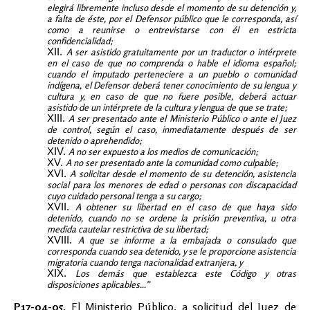
elegirá libremente incluso desde el momento de su detención y,
a falta de éste, por el Defensor público que le corresponda, así
como a reunirse o entrevistarse con él en estricta
confidencialidad;
A ser asistido gratuitamente por un traductor o intérprete
en el caso de que no comprenda o hable el idioma español;
cuando el imputado perteneciere a un pueblo o comunidad
indígena, el Defensor deberá tener conocimiento de su lengua y
cultura y, en caso de que no fuere posible, deberá actuar
asistido de un intérprete de la cultura y lengua de que se trate;
A ser presentado ante el Ministerio Público o ante el Juez
de control, según el caso, inmediatamente después de ser
detenido o aprehendido;
A no ser expuesto a los medios de comunicación;
A no ser presentado ante la comunidad como culpable;
A solicitar desde el momento de su detención, asistencia
social para los menores de edad o personas con discapacidad
cuyo cuidado personal tenga a su cargo;
A obtener su libertad en el caso de que haya sido
detenido, cuando no se ordene la prisión preventiva, u otra
medida cautelar restrictiva de su libertad;
A que se informe a la embajada o consulado que
corresponda cuando sea detenido, y se le proporcione asistencia
migratoria cuando tenga nacionalidad extranjera, y
Los demás que establezca este Código y otras
disposiciones aplicables...”
P17-04-05.
El Ministerio Público, a solicitud del Juez de