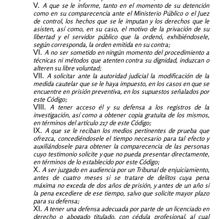
A que se le informe, tanto en el momento de su detención
como en su comparecencia ante el Ministerio Público o el Juez
de control, los hechos que se le imputan y los derechos que le
asisten, así como, en su caso, el motivo de la privación de su
libertad y el servidor público que la ordenó, exhibiéndosele,
según corresponda, la orden emitida en su contra;
A no ser sometido en ningún momento del procedimiento a
técnicas ni métodos que atenten contra su dignidad, induzcan o
alteren su libre voluntad;
A solicitar ante la autoridad judicial la modificación de la
medida cautelar que se le haya impuesto, en los casos en que se
encuentre en prisión preventiva, en los supuestos señalados por
este Código;
A tener acceso él y su defensa a los registros de la
investigación, así como a obtener copia gratuita de los mismos,
en términos del artículo 217 de este Código;
A que se le reciban los medios pertinentes de prueba que
ofrezca, concediéndosele el tiempo necesario para tal efecto y
auxiliándosele para obtener la comparecencia de las personas
cuyo testimonio solicite y que no pueda presentar directamente,
en términos de lo establecido por este Código;
A ser juzgado en audiencia por un Tribunal de enjuiciamiento,
antes de cuatro meses si se tratare de delitos cuya pena
máxima no exceda de dos años de prisión, y antes de un año si
la pena excediere de ese tiempo, salvo que solicite mayor plazo
para su defensa;
A tener una defensa adecuada por parte de un licenciado en
derecho o abogado titulado, con cédula profesional, al cual