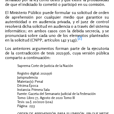
de que el indiciado lo cometió o participó en su comisión.
El Ministerio Público puede formular su solicitud de orden
de aprehensión por cualquier medio que garantice su
autenticidad o en audiencia privada, y el juez de control
resolverá dicha solicitud en audiencia o a través del sistema
informático; en ambos casos con la debida secrecía, y se
pronunciará sobre cada uno de los elementos planteados
[2]
en la solicitud (CNPP, artículos 142 y 143).
Los anteriores argumentos forman parte de la ejecutoria
de la contradicción de tesis 2021956, cuya versión pública
comparto a continuación:
Suprema Corte de Justicia de la Nación
Registro digital: 2021956
Jurisprudencia
Materias(s): Penal
Décima Época
Instancia: Primera Sala
Fuente: Gaceta del Semanario Judicial de la Federación
Tomo: Libro 77, Agosto de 2020 Tomo III
Tesis: 1a./J. 20/2020 (10a.)
Página: 2553
ORDEN DE APREHENSIÓN. PARA SU EMISIÓN, SIN QUE MEDIE