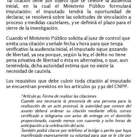
Tal citación tiene por objeto que se celebre la audiencia
inicial, en la cual el Ministerio Público formulará
imputación: el imputado tendrá la oportunidad de
declarar, se resolverá sobre las solicitudes de vinculación a
proceso y medidas cautelares, y se definirá el plazo para el
cierre de la investigación.
Cuando el Ministerio Público solicita al juez de control que
emita una citación y señale fecha y hora para que tenga
verificativo la audiencia inicial, el imputado sigue gozando
de libertad, ya sea porque, según la ley, el delito no tiene
pena privativa de libertad o ésta es alternativa, o que, aun
teniéndola, dicha autoridad estima que no existe la
necesidad de cautela.
Los requisitos que debe cubrir toda citación al imputado
se encuentran previstos en los artículos 91 y 92 del CNPP.
“Artículo 91. Forma de realizar las citaciones
Cuando sea necesaria la presencia de una persona para la
realización de un acto procesal, la autoridad que conoce del
asunto deberá ordenar su citación mediante oficio, correo
certificado o telegrama con aviso de entrega en el domicilio
proporcionado, cuando menos con cuarenta y ocho horas de
anticipación a la celebración del acto.
También podrá citarse por teléfono al testigo o perito que haya
manifestado expresamente su voluntad para que se le cite por