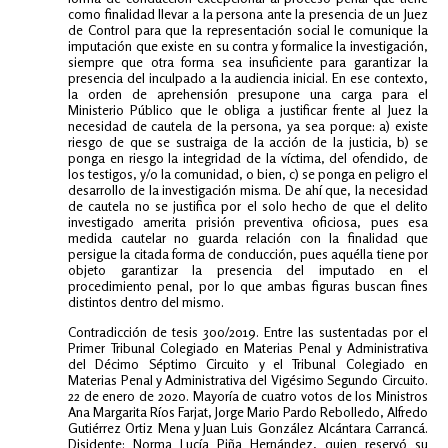
como finalidad llevar a la persona ante la presencia de un Juez
de Control para que la representación social le comunique la
imputación que existe en su contra y formalice la investigación,
siempre que otra forma sea insuficiente para garantizar la
presencia del inculpado a la audiencia inicial. En ese contexto,
la orden de aprehensión presupone una carga para el
Ministerio Público que le obliga a justificar frente al Juez la
necesidad de cautela de la persona, ya sea porque: a) existe
riesgo de que se sustraiga de la acción de la justicia, b) se
ponga en riesgo la integridad de la víctima, del ofendido, de
los testigos, y/o la comunidad, o bien, c) se ponga en peligro el
desarrollo de la investigación misma. De ahí que, la necesidad
de cautela no se justifica por el solo hecho de que el delito
investigado amerita prisión preventiva oficiosa, pues esa
medida cautelar no guarda relación con la finalidad que
persigue la citada forma de conducción, pues aquélla tiene por
objeto garantizar la presencia del imputado en el
procedimiento penal, por lo que ambas figuras buscan fines
distintos dentro del mismo.
Contradicción de tesis 300/2019. Entre las sustentadas por el
Primer Tribunal Colegiado en Materias Penal y Administrativa
del Décimo Séptimo Circuito y el Tribunal Colegiado en
Materias Penal y Administrativa del Vigésimo Segundo Circuito.
22 de enero de 2020. Mayoría de cuatro votos de los Ministros
Ana Margarita Ríos Farjat, Jorge Mario Pardo Rebolledo, Alfredo
Gutiérrez Ortiz Mena y Juan Luis González Alcántara Carrancá.
Disidente: Norma Lucía Piña Hernández, quien reservó su