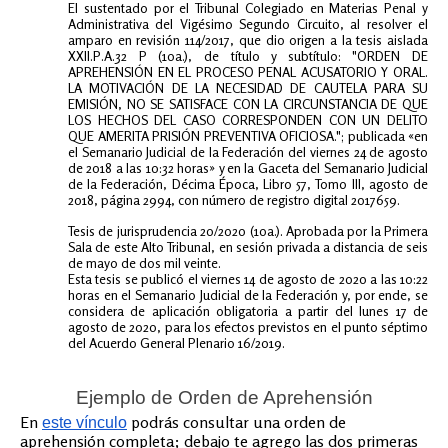
El sustentado por el Tribunal Colegiado en Materias Penal y
Administrativa del Vigésimo Segundo Circuito, al resolver el
amparo en revisión 114/2017, que dio origen a la tesis aislada
XXII.P.A.32 P (10a.), de título y subtítulo: "ORDEN DE
APREHENSIÓN EN EL PROCESO PENAL ACUSATORIO Y ORAL.
LA MOTIVACIÓN DE LA NECESIDAD DE CAUTELA PARA SU
EMISIÓN, NO SE SATISFACE CON LA CIRCUNSTANCIA DE QUE
LOS HECHOS DEL CASO CORRESPONDEN CON UN DELITO
QUE AMERITA PRISIÓN PREVENTIVA OFICIOSA."; publicada «en
el Semanario Judicial de la Federación del viernes 24 de agosto
de 2018 a las 10:32 horas» y en la Gaceta del Semanario Judicial
de la Federación, Décima Época, Libro 57, Tomo III, agosto de
2018, página 2994, con número de registro digital 2017659.
Tesis de jurisprudencia 20/2020 (10a.). Aprobada por la Primera
Sala de este Alto Tribunal, en sesión privada a distancia de seis
de mayo de dos mil veinte.
Esta tesis se publicó el viernes 14 de agosto de 2020 a las 10:22
horas en el Semanario Judicial de la Federación y, por ende, se
considera de aplicación obligatoria a partir del lunes 17 de
agosto de 2020, para los efectos previstos en el punto séptimo
del Acuerdo General Plenario 16/2019.
Ejemplo de Orden de Aprehensión
En
podrás consultar una orden de
este vínculo
aprehensión completa; debajo te agrego las dos primeras