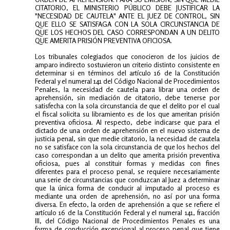
CITATORIO, EL MINISTERIO PÚBLICO DEBE JUSTIFICAR LA
"NECESIDAD DE CAUTELA" ANTE EL JUEZ DE CONTROL, SIN
QUE ELLO SE SATISFAGA CON LA SOLA CIRCUNSTANCIA DE
QUE LOS HECHOS DEL CASO CORRESPONDAN A UN DELITO
QUE AMERITA PRISIÓN PREVENTIVA OFICIOSA.
Los tribunales colegiados que conocieron de los juicios de
amparo indirecto sostuvieron un criterio distinto consistente en
determinar si en términos del artículo 16 de la Constitución
Federal y el numeral 141 del Código Nacional de Procedimientos
Penales, la necesidad de cautela para librar una orden de
aprehensión, sin mediación de citatorio, debe tenerse por
satisfecha con la sola circunstancia de que el delito por el cual
el fiscal solicita su libramiento es de los que ameritan prisión
preventiva oficiosa. Al respecto, debe indicarse que para el
dictado de una orden de aprehensión en el nuevo sistema de
justicia penal, sin que medie citatorio, la necesidad de cautela
no se satisface con la sola circunstancia de que los hechos del
caso correspondan a un delito que amerita prisión preventiva
oficiosa, pues al constituir formas y medidas con fines
diferentes para el proceso penal, se requiere necesariamente
una serie de circunstancias que conduzcan al Juez a determinar
que la única forma de conducir al imputado al proceso es
mediante una orden de aprehensión, no así por una forma
diversa. En efecto, la orden de aprehensión a que se refiere el
artículo 16 de la Constitución Federal y el numeral 141, fracción
III, del Código Nacional de Procedimientos Penales es una
forma de conducción excepcional al proceso penal que tiene