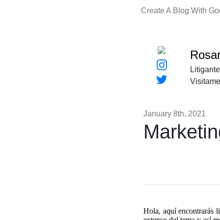
Create A Blog With G
Rosar
Litigant
Visitam
January 8th, 2021
Marketin
Hola, aquí encontrarás l
extenso del tema y así m