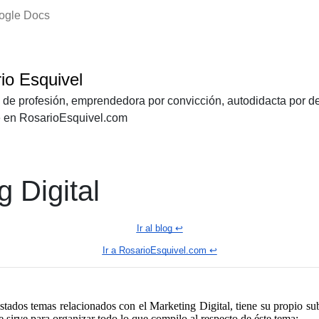
oogle Docs
io Esquivel
e de profesión, emprendedora por convicción, autodidacta por d
e en RosarioEsquivel.com
g Digital
Ir al blog ↩️
Ir a RosarioEsquivel.com ↩️
istados temas relacionados con el Marketing Digital, tiene su propio su
e sirve para organizar todo lo que compilo al respecto de éste tema: