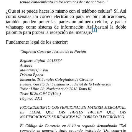
tenido conocimiento en los términos de este contrato. “
¿Que si se puede hacer lo mismo con el teléfono celular? Sí. Así
como señalas un correo electrónico para recibir notificaciones,
también pueden poner las partes un número celular, y pactar
whatsapp como sistema de información. Así bastará la doble
[1]
palomita para probar la recepción del mensaje.
Fundamento legal de los anterior:
“Suprema Corte de Justicia de la Nación
Registro digital: 2018334
Aislada
Materias(s): Civil
Décima Época
Instancia: Tribunales Colegiados de Circuito
Fuente: Gaceta del Semanario Judicial de la Federación
Tomo: Libro 60, Noviembre de 2018 Tomo III
Tesis: III.2o.C.94 C (10a.)
Página: 2311
PROCEDIMIENTO CONVENCIONAL EN MATERIA MERCANTIL.
ES LEGAL QUE LAS PARTES PACTEN QUE LAS
NOTIFICACIONES SE REALICEN VÍA CORREO ELECTRÓNICO.
El Código de Comercio en el libro segundo denominado "Del
comercio en general", título segundo intitulado "Del comercio