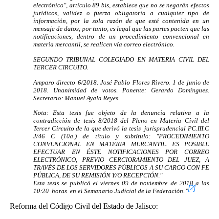
electrónico", artículo 89 bis, establece que no se negarán efectos
jurídicos, validez o fuerza obligatoria a cualquier tipo de
información, por la sola razón de que esté contenida en un
mensaje de datos; por tanto, es legal que las partes pacten que las
notificaciones, dentro de un procedimiento convencional en
materia mercantil, se realicen vía correo electrónico.
SEGUNDO TRIBUNAL COLEGIADO EN MATERIA CIVIL DEL
TERCER CIRCUITO.
Amparo directo 6/2018. José Pablo Flores Rivero. 1 de junio de
2018. Unanimidad de votos. Ponente: Gerardo Domínguez.
Secretario: Manuel Ayala Reyes.
Nota: Esta tesis fue objeto de la denuncia relativa a la
contradicción de tesis 8/2018 del Pleno en Materia Civil del
Tercer Circuito de la que derivó la tesis jurisprudencial PC.III.C
J/46 C (10a.) de título y subtítulo: "PROCEDIMIENTO
CONVENCIONAL EN MATERIA MERCANTIL. ES POSIBLE
EFECTUAR EN ÉSTE NOTIFICACIONES POR CORREO
ELECTRÓNICO, PREVIO CERCIORAMIENTO DEL JUEZ, A
TRAVÉS DE LOS SERVIDORES PÚBLICOS A SU CARGO CON FE
PÚBLICA, DE SU REMISIÓN Y/O RECEPCIÓN."
Esta tesis se publicó el viernes 09 de noviembre de 2018 a las
[2]
10:20 horas en el Semanario Judicial de la Federación.”
Reforma del Código Civil del Estado de Jalisco: