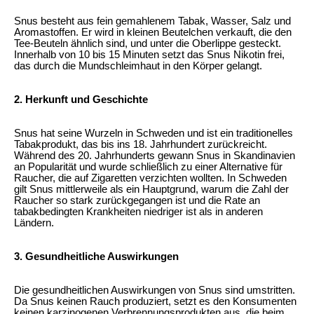
Snus besteht aus fein gemahlenem Tabak, Wasser, Salz und
Aromastoffen. Er wird in kleinen Beutelchen verkauft, die den
Tee-Beuteln ähnlich sind, und unter die Oberlippe gesteckt.
Innerhalb von 10 bis 15 Minuten setzt das Snus Nikotin frei,
das durch die Mundschleimhaut in den Körper gelangt.
2. Herkunft und Geschichte
Snus hat seine Wurzeln in Schweden und ist ein traditionelles
Tabakprodukt, das bis ins 18. Jahrhundert zurückreicht.
Während des 20. Jahrhunderts gewann Snus in Skandinavien
an Popularität und wurde schließlich zu einer Alternative für
Raucher, die auf Zigaretten verzichten wollten. In Schweden
gilt Snus mittlerweile als ein Hauptgrund, warum die Zahl der
Raucher so stark zurückgegangen ist und die Rate an
tabakbedingten Krankheiten niedriger ist als in anderen
Ländern.
3. Gesundheitliche Auswirkungen
Die gesundheitlichen Auswirkungen von Snus sind umstritten.
Da Snus keinen Rauch produziert, setzt es den Konsumenten
keinen karzinogenen Verbrennungsprodukten aus, die beim