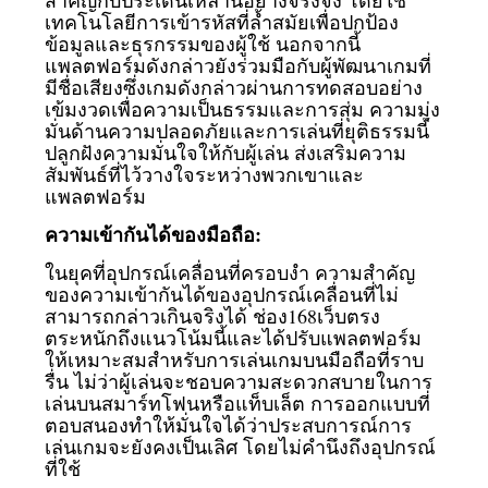
สำคัญกับประเด็นเหล่านี้อย่างจริงจัง โดยใช้
เทคโนโลยีการเข้ารหัสที่ล้ำสมัยเพื่อปกป้อง
ข้อมูลและธุรกรรมของผู้ใช้ นอกจากนี้
แพลตฟอร์มดังกล่าวยังร่วมมือกับผู้พัฒนาเกมที่
มีชื่อเสียงซึ่งเกมดังกล่าวผ่านการทดสอบอย่าง
เข้มงวดเพื่อความเป็นธรรมและการสุ่ม ความมุ่ง
มั่นด้านความปลอดภัยและการเล่นที่ยุติธรรมนี้
ปลูกฝังความมั่นใจให้กับผู้เล่น ส่งเสริมความ
สัมพันธ์ที่ไว้วางใจระหว่างพวกเขาและ
แพลตฟอร์ม
ความเข้ากันได้ของมือถือ:
ในยุคที่อุปกรณ์เคลื่อนที่ครอบงำ ความสำคัญ
ของความเข้ากันได้ของอุปกรณ์เคลื่อนที่ไม่
สามารถกล่าวเกินจริงได้ ช่อง168เว็บตรง
ตระหนักถึงแนวโน้มนี้และได้ปรับแพลตฟอร์ม
ให้เหมาะสมสำหรับการเล่นเกมบนมือถือที่ราบ
รื่น ไม่ว่าผู้เล่นจะชอบความสะดวกสบายในการ
เล่นบนสมาร์ทโฟนหรือแท็บเล็ต การออกแบบที่
ตอบสนองทำให้มั่นใจได้ว่าประสบการณ์การ
เล่นเกมจะยังคงเป็นเลิศ โดยไม่คำนึงถึงอุปกรณ์
ที่ใช้