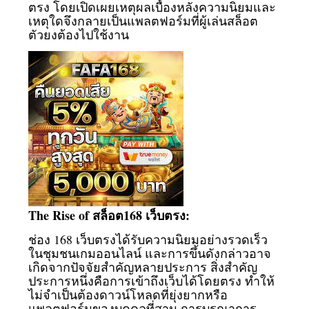
ตรง โดยเปิดเผยเหตุผลเบื้องหลังความนิยมและ
เหตุใดจึงกลายเป็นแพลตฟอร์มที่ผู้เล่นสล็อต
ตัวยงต้องไปใช้งาน
The Rise of สล็อต168 เว็บตรง:
ช่อง 168 เว็บตรงได้รับความนิยมอย่างรวดเร็ว
ในชุมชนเกมออนไลน์ และการขึ้นดังกล่าวอาจ
เกิดจากปัจจัยสำคัญหลายประการ สิ่งสำคัญ
ประการหนึ่งคือการเข้าถึงเว็บได้โดยตรง ทำให้
ไม่จำเป็นต้องดาวน์โหลดที่ยุ่งยากหรือ
แพลตฟอร์มของบุคคลที่สาม การบูรณาการ