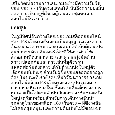
เสริมวัฒนธรรมการเล่นเกมอย่างมีความรับผิด
ชอบ ช่อง168 เว็บตรงแสดงให้เห็นถึงความมุ่งมั่น
ต่อความเป็นอยู่ที่ดีของผู้เล่นและชุมชนเกม
ออนไลน์ในวงกว้าง
บทสรุป:
ในภูมิทัศน์อันกว้างใหญ่ของเกมสล็อตออนไลน์
ช่อง 168 เว็บตรงยืนหยัดเป็นสัญญาณแห่งความ
ตื่นเต้น นวัตกรรม และคุณสมบัติที่เน้นผู้เล่นเป็น
ศูนย์กลาง ด้วยอินเทอร์เฟซที่ใช้งานง่าย ข้อ
เสนอเกมที่หลากหลาย และความมุ่งมั่นด้าน
ความปลอดภัยและการเล่นที่ยุติธรรม
แพลตฟอร์มดังกล่าวได้รับตำแหน่งในหมู่ตัว
เลือกอันดับต้น ๆ สำหรับผู้ชื่นชอบสล็อตอย่างถูก
ต้อง ในขณะที่เรายังคงเห็นวิวัฒนาการของเกม
ออนไลน์สล็อต168 เว็บตรงยังคงเป็นจุดหมาย
ปลายทางที่น่าหลงใหลซึ่งความตื่นเต้นของการ
หมุนจะเป็นไปตามคำมั่นสัญญาของชัยชนะครั้ง
ใหญ่ เตรียมพร้อมสำหรับการเดินทางอันน่า
จดจำสู่โลกของสล็อต 168 เว็บตรง – ที่ซึ่งวงล้อ
ไม่เคยหยุดหมุน และความตื่นเต้นไม่มีขอบเขต