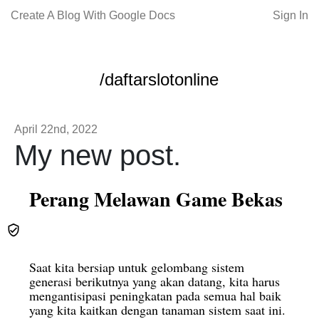
Create A Blog With Google Docs
Sign In
/daftarslotonline
April 22nd, 2022
My new post.
Perang Melawan Game Bekas
Saat kita bersiap untuk gelombang sistem
generasi berikutnya yang akan datang, kita harus
mengantisipasi peningkatan pada semua hal baik
yang kita kaitkan dengan tanaman sistem saat ini.