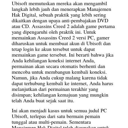
Ubisoft memutuskan mereka akan mengambil
langkah lebih jauh dan menerapkan Manajemen
Hak Digital, sebuah praktik yang lebih sering
dikaitkan dengan upaya anti-pembajakan DVD
atau CD. Assassins Creed 2 adalah game pertama
yang dipengaruhi oleh praktik ini. Untuk
memainkan Assassins Creed 2 versi PC, gamer
diharuskan untuk membuat akun di Ubisoft dan
tetap login ke akun tersebut untuk dapat
memainkan game tersebut. Ini berarti bahwa jika
Anda kehilangan koneksi internet Anda,
permainan akan secara otomatis berhenti dan
mencoba untuk membangun kembali koneksi.
Namun, jika Anda cukup malang karena tidak
dapat terhubung kembali ke internet, Anda harus
melanjutkan dari permainan terakhir yang
disimpan; kehilangan kemajuan yang mungkin
telah Anda buat sejak saat itu.
Ini akan menjadi kasus untuk semua judul PC
Ubisoft, terlepas dari satu bermain pemain
tunggal atau multi-pemain. Sementara
Manajemen Hak Digital telah digunakan untuk