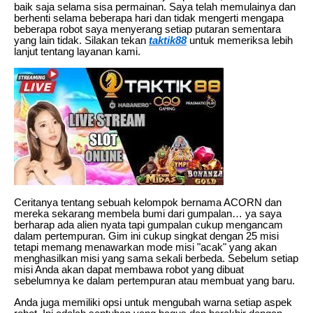
baik saja selama sisa permainan. Saya telah memulainya dan
berhenti selama beberapa hari dan tidak mengerti mengapa
beberapa robot saya menyerang setiap putaran sementara
yang lain tidak. Silakan tekan
taktik88
untuk memeriksa lebih
lanjut tentang layanan kami.
Ceritanya tentang sebuah kelompok bernama ACORN dan
mereka sekarang membela bumi dari gumpalan… ya saya
berharap ada alien nyata tapi gumpalan cukup mengancam
dalam pertempuran. Gim ini cukup singkat dengan 25 misi
tetapi memang menawarkan mode misi "acak" yang akan
menghasilkan misi yang sama sekali berbeda. Sebelum setiap
misi Anda akan dapat membawa robot yang dibuat
sebelumnya ke dalam pertempuran atau membuat yang baru.
Anda juga memiliki opsi untuk mengubah warna setiap aspek