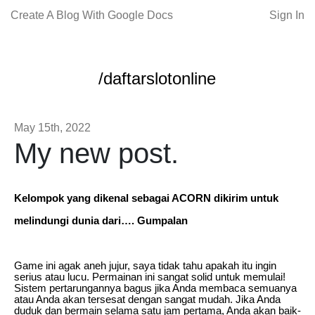
Create A Blog With Google Docs
Sign In
/daftarslotonline
May 15th, 2022
My new post.
Kelompok yang dikenal sebagai ACORN dikirim untuk
melindungi dunia dari…. Gumpalan
Game ini agak aneh jujur, saya tidak tahu apakah itu ingin
serius atau lucu. Permainan ini sangat solid untuk memulai!
Sistem pertarungannya bagus jika Anda membaca semuanya
atau Anda akan tersesat dengan sangat mudah. Jika Anda
duduk dan bermain selama satu jam pertama, Anda akan baik-