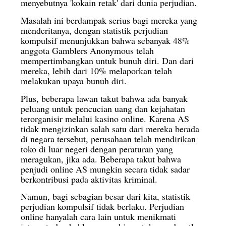
menyebutnya 'kokain retak' dari dunia perjudian.
Masalah ini berdampak serius bagi mereka yang
menderitanya, dengan statistik perjudian
kompulsif menunjukkan bahwa sebanyak 48%
anggota Gamblers Anonymous telah
mempertimbangkan untuk bunuh diri. Dan dari
mereka, lebih dari 10% melaporkan telah
melakukan upaya bunuh diri.
Plus, beberapa lawan takut bahwa ada banyak
peluang untuk pencucian uang dan kejahatan
terorganisir melalui kasino online. Karena AS
tidak mengizinkan salah satu dari mereka berada
di negara tersebut, perusahaan telah mendirikan
toko di luar negeri dengan peraturan yang
meragukan, jika ada. Beberapa takut bahwa
penjudi online AS mungkin secara tidak sadar
berkontribusi pada aktivitas kriminal.
Namun, bagi sebagian besar dari kita, statistik
perjudian kompulsif tidak berlaku. Perjudian
online hanyalah cara lain untuk menikmati