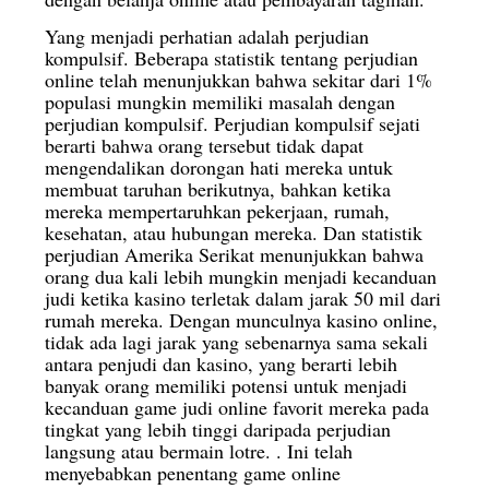
Yang menjadi perhatian adalah perjudian
kompulsif. Beberapa statistik tentang perjudian
online telah menunjukkan bahwa sekitar dari 1%
populasi mungkin memiliki masalah dengan
perjudian kompulsif. Perjudian kompulsif sejati
berarti bahwa orang tersebut tidak dapat
mengendalikan dorongan hati mereka untuk
membuat taruhan berikutnya, bahkan ketika
mereka mempertaruhkan pekerjaan, rumah,
kesehatan, atau hubungan mereka. Dan statistik
perjudian Amerika Serikat menunjukkan bahwa
orang dua kali lebih mungkin menjadi kecanduan
judi ketika kasino terletak dalam jarak 50 mil dari
rumah mereka. Dengan munculnya kasino online,
tidak ada lagi jarak yang sebenarnya sama sekali
antara penjudi dan kasino, yang berarti lebih
banyak orang memiliki potensi untuk menjadi
kecanduan game judi online favorit mereka pada
tingkat yang lebih tinggi daripada perjudian
langsung atau bermain lotre. . Ini telah
menyebabkan penentang game online