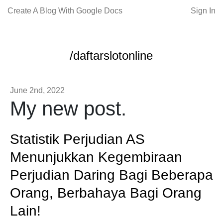
Create A Blog With Google Docs
Sign In
/daftarslotonline
June 2nd, 2022
My new post.
Statistik Perjudian AS
Menunjukkan Kegembiraan
Perjudian Daring Bagi Beberapa
Orang, Berbahaya Bagi Orang
Lain!