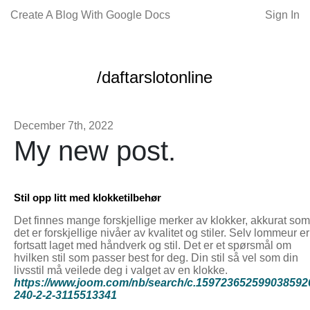
Create A Blog With Google Docs
Sign In
/daftarslotonline
December 7th, 2022
My new post.
Stil opp litt med klokketilbehør
Det finnes mange forskjellige merker av klokker, akkurat som
det er forskjellige nivåer av kvalitet og stiler. Selv lommeur er
fortsatt laget med håndverk og stil. Det er et spørsmål om
hvilken stil som passer best for deg. Din stil så vel som din
livsstil må veilede deg i valget av en klokke.
https://www.joom.com/nb/search/c.159723652599038592
240-2-2-3115513341