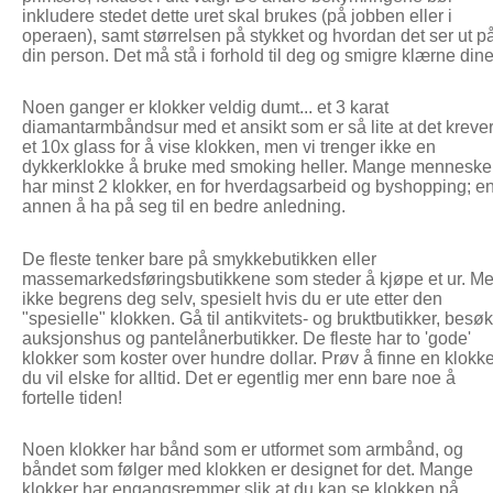
inkludere stedet dette uret skal brukes (på jobben eller i
operaen), samt størrelsen på stykket og hvordan det ser ut p
din person. Det må stå i forhold til deg og smigre klærne dine
Noen ganger er klokker veldig dumt... et 3 karat
diamantarmbåndsur med et ansikt som er så lite at det kreve
et 10x glass for å vise klokken, men vi trenger ikke en
dykkerklokke å bruke med smoking heller. Mange menneske
har minst 2 klokker, en for hverdagsarbeid og byshopping; e
annen å ha på seg til en bedre anledning.
De fleste tenker bare på smykkebutikken eller
massemarkedsføringsbutikkene som steder å kjøpe et ur. M
ikke begrens deg selv, spesielt hvis du er ute etter den
"spesielle" klokken. Gå til antikvitets- og bruktbutikker, besøk
auksjonshus og pantelånerbutikker. De fleste har to 'gode'
klokker som koster over hundre dollar. Prøv å finne en klokk
du vil elske for alltid. Det er egentlig mer enn bare noe å
fortelle tiden!
Noen klokker har bånd som er utformet som armbånd, og
båndet som følger med klokken er designet for det. Mange
klokker har engangsremmer slik at du kan se klokken på