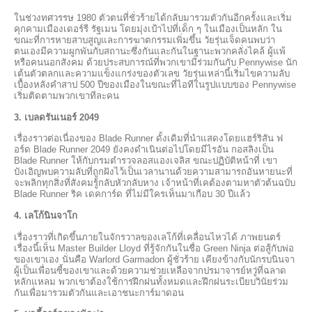
ในช่วงทศวรรษ 1980 ตัวตนที่ชั่วร้ายได้กลับมารวมตัวกันอีกครั้งและเริ่ม
คุกคามเมืองเดอร์รี รัฐเมน โดยมุ่งเป้าไปที่เด็ก ๆ ในเมืองเป็นหลัก ใน
ขณะที่การหายสาบสูญและการฆาตกรรมเพิ่มขึ้น วัยรุ่นเจ็ดคนพบว่า
ตนเองมีความผูกพันกับสถานะซึ่งกันและกันในฐานะพวกคลั่งไคล้ ผู้แพ้
หรือคนนอกสังคม ด้วยประสบการณ์ที่พวกเขามีร่วมกันกับ Pennywise นัก
เต้นตัวตลกและความแข็งแกร่งของตัวเลข วัยรุ่นเหล่านี้เริ่มไขความลับ
เบื้องหลังคำสาป 500 ปีของเมืองในขณะที่ไอทีในรูปแบบของ Pennywise
เริ่มติดตามพวกเขาทีละคน
3. เบลดรันเนอร์ 2049
เรื่องราวต่อเนื่องของ Blade Runner ดั้งเดิมที่นำแสดงโดยแฮร์ริสัน ฟ
อร์ด Blade Runner 2049 ยังคงดำเนินต่อไปโดยมีไรอัน กอสลิงเป็น
Blade Runner ให้กับกรมตำรวจลอสแองเจลิส ขณะปฏิบัติหน้าที่ เขา
บังเอิญพบความลับที่ถูกฝังไว้เป็นเวลานานด้วยความสามารถอันหายนะที่
จะพลิกทุกสิ่งที่สังคมรู้กลับหัวกลับหาง เจ้าหน้าที่เคต้องตามหาตัวต้นฉบับ
Blade Runner ริค เดคการ์ด ที่ไม่มีใครเห็นมาเกือบ 30 ปีแล้ว
4. เลโก้นินจาโก
เรื่องราวที่เกิดขึ้นภายในจักรวาลของเลโก้ที่เคลื่อนไหวได้ ภาพยนตร์
เรื่องนี้เห็น Master Builder Lloyd ที่รู้จักกันในชื่อ Green Ninja ต่อสู้กับพ่อ
ของเขาเอง นั่นคือ Warlord Garmadon ผู้ชั่วร้าย เคียงข้างกับนักรบนินจา
ผู้เป็นเพื่อนซี้ของเขาและด้วยความช่วยเหลือจากปรมาจารย์หวู่ที่ฉลาด
หลักแหลม พวกเขาต้องใช้การฝึกฝนทั้งหมดและฝึกฝนระเบียบวินัยร่วม
กันเพื่อมารวมตัวกันและเอาชนะการ์มาดอน