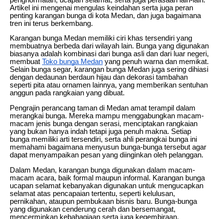
Artikel ini mengenai mengulas keindahan serta juga peran
penting karangan bunga di kota Medan, dan juga bagaimana
tren ini terus berkembang.
Karangan bunga Medan memiliki ciri khas tersendiri yang
membuatnya berbeda dari wilayah lain. Bunga yang digunakan
biasanya adalah kombinasi dari bunga asli dan dari luar negeri,
membuat
Toko bunga Medan
yang penuh warna dan memikat.
Selain bunga segar, karangan bunga Medan juga sering dihiasi
dengan dedaunan berdaun hijau dan dekorasi tambahan
seperti pita atau ornamen lainnya, yang memberikan sentuhan
anggun pada rangkaian yang dibuat.
Pengrajin perancang taman di Medan amat terampil dalam
merangkai bunga. Mereka mampu menggabungkan macam-
macam jenis bunga dengan serasi, menciptakan rangkaian
yang bukan hanya indah tetapi juga penuh makna. Setiap
bunga memiliki arti tersendiri, serta ahli perangkai bunga ini
memahami bagaimana menyusun bunga-bunga tersebut agar
dapat menyampaikan pesan yang diinginkan oleh pelanggan.
Dalam Medan, karangan bunga digunakan dalam macam-
macam acara, baik formal maupun informal. Karangan bunga
ucapan selamat kebanyakan digunakan untuk mengucapkan
selamat atas pencapaian tertentu, seperti kelulusan,
pernikahan, ataupun pembukaan bisnis baru. Bunga-bunga
yang digunakan cenderung cerah dan bersemangat,
mencerminkan kebahagiaan serta juga kegembiraan.