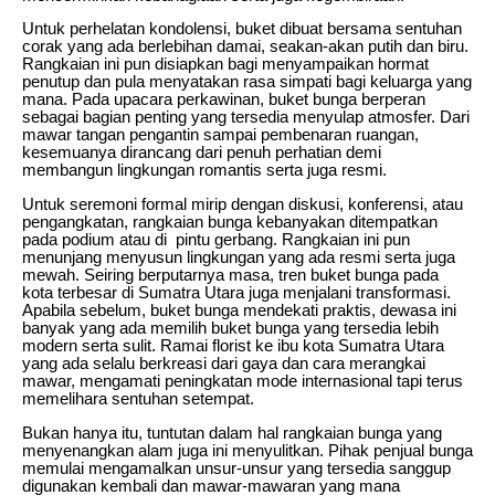
Untuk perhelatan kondolensi, buket dibuat bersama sentuhan
corak yang ada berlebihan damai, seakan-akan putih dan biru.
Rangkaian ini pun disiapkan bagi menyampaikan hormat
penutup dan pula menyatakan rasa simpati bagi keluarga yang
mana. Pada upacara perkawinan, buket bunga berperan
sebagai bagian penting yang tersedia menyulap atmosfer. Dari
mawar tangan pengantin sampai pembenaran ruangan,
kesemuanya dirancang dari penuh perhatian demi
membangun lingkungan romantis serta juga resmi.
Untuk seremoni formal mirip dengan diskusi, konferensi, atau
pengangkatan, rangkaian bunga kebanyakan ditempatkan
pada podium atau di pintu gerbang. Rangkaian ini pun
menunjang menyusun lingkungan yang ada resmi serta juga
mewah. Seiring berputarnya masa, tren buket bunga pada
kota terbesar di Sumatra Utara juga menjalani transformasi.
Apabila sebelum, buket bunga mendekati praktis, dewasa ini
banyak yang ada memilih buket bunga yang tersedia lebih
modern serta sulit. Ramai florist ke ibu kota Sumatra Utara
yang ada selalu berkreasi dari gaya dan cara merangkai
mawar, mengamati peningkatan mode internasional tapi terus
memelihara sentuhan setempat.
Bukan hanya itu, tuntutan dalam hal rangkaian bunga yang
menyenangkan alam juga ini menyulitkan. Pihak penjual bunga
memulai mengamalkan unsur-unsur yang tersedia sanggup
digunakan kembali dan mawar-mawaran yang mana