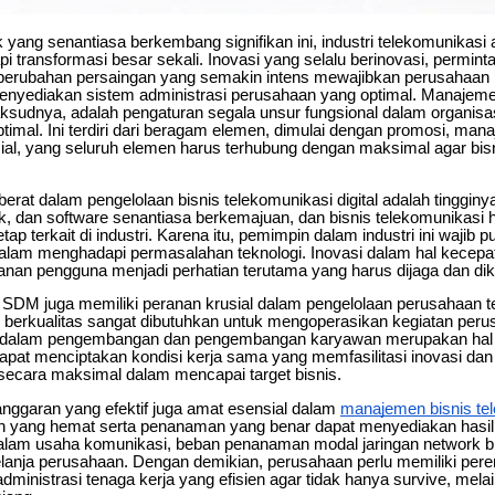
yang senantiasa berkembang signifikan ini, industri telekomunikasi 
i transformasi besar sekali. Inovasi yang selalu berinovasi, permi
 perubahan persaingan yang semakin intens mewajibkan perusahaan
menyediakan sistem administrasi perusahaan yang optimal. Manajem
sudnya, adalah pengaturan segala unsur fungsional dalam organisa
ptimal. Ini terdiri dari beragam elemen, dimulai dengan promosi, man
ial, yang seluruh elemen harus terhubung dengan maksimal agar bisn
berat dalam pengelolaan bisnis telekomunikasi digital adalah tingginy
isik, dan software senantiasa berkemajuan, dan bisnis telekomunikasi 
ap terkait di industri. Karena itu, pemimpin dalam industri ini wajib p
lam menghadapi permasalahan teknologi. Inovasi dalam hal kecepatan
ayanan pengguna menjadi perhatian terutama yang harus dijaga dan d
ur SDM juga memiliki peranan krusial dalam pengelolaan perusahaan 
 berkualitas sangat dibutuhkan untuk mengoperasikan kegiatan peru
 dalam pengembangan dan pengembangan karyawan merupakan hal 
dapat menciptakan kondisi kerja sama yang memfasilitasi inovasi dan
ecara maksimal dalam mencapai target bisnis.
i anggaran yang efektif juga amat esensial dalam
manajemen bisnis te
 yang hemat serta penanaman yang benar dapat menyediakan hasi
alam usaha komunikasi, beban penanaman modal jaringan network b
anja perusahaan. Dengan demikian, perusahaan perlu memiliki pere
 administrasi tenaga kerja yang efisien agar tidak hanya survive, mel