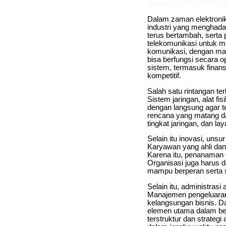
Dalam zaman elektronik 
industri yang menghadap
terus bertambah, serta
telekomunikasi untuk 
komunikasi, dengan mak
bisa berfungsi secara o
sistem, termasuk finans
kompetitif.
Salah satu rintangan ter
Sistem jaringan, alat f
dengan langsung agar tet
rencana yang matang da
tingkat jaringan, dan l
Selain itu inovasi, uns
Karyawan yang ahli dan
Karena itu, penanaman
Organisasi juga harus 
mampu berperan serta s
Selain itu, administras
Manajemen pengeluaran
kelangsungan bisnis. D
elemen utama dalam bel
terstruktur dan strategi