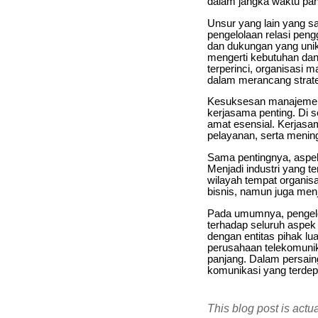
dalam jangka waktu pan
Unsur yang lain yang sa
pengelolaan relasi pen
dan dukungan yang unik 
mengerti kebutuhan dan
terperinci, organisasi
dalam merancang strateg
Kesuksesan manajemen
kerjasama penting. Di se
amat esensial. Kerjas
pelayanan, serta menin
Sama pentingnya, aspek
Menjadi industri yang t
wilayah tempat organisa
bisnis, namun juga me
Pada umumnya, pengelol
terhadap seluruh aspek 
dengan entitas pihak l
perusahaan telekomuni
panjang. Dalam persain
komunikasi yang terdep
This blog post is actu