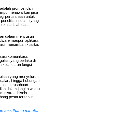
l adalah promosi dan
 mampu menawarkan jasa
bagi perusahaan untuk
enelitian industri yang
bakal adalah dasar
aan dalam menyusun
ardware maupun aplikasi,
asi, menambah kualitas
sasi komunikasi.
gulasi yang berlaku di
n kelancaran fungsi
lolaan yang menyeluruh
njualan, hingga hubungan
esuai, perusahaan
lan dalam jangka waktu
inistrasi bisnis
bang pesat tersebut.
n less than a minute.