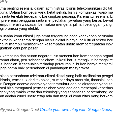
jang.
ma penting esensial dalam administrasi bisnis telekomunikasi digita
gguna. Dalam kompetisi yang ketat sekali, bisnis komunikasi wajib
serta terlebih terdepan dibandingkan pesaing. Karena itu, esensial 
 preferensi pengguna serta menyediakan jawaban yang benar. Lewat p
 mampu meraih wawasan bermakna mengenai pilihan pelanggan, yang 
i promosi yang efektif.
 usaha komunikasi juga amat tergantung pada kecakapan perusah
ktor ini kerjasama dengan bisnis digital lainnya, baik itu di sektor h
ama ini mampu memberikan kesempatan untuk mempercepatkan inov
gkatkan cakupan pasar.
 ketentuan dan aturan negara turut menentukan kemenangan organi
eramat diatur, perusahaan telekomunikasi harus mengikuti berbagai re
si berjalan. Kesesuaian terhadap peraturan ini bukan hanya menjami
njaga nama baik perusahaan di pandangan masyarakat.
aan perusahaan telekomunikasi digital yang baik melibatkan penge
bisnis, termasuk dari teknologi, sumber daya manusia, finansial, pe
uar. Dengan adanya adanya yang terstruktur dan pelaksanaan yang s
kasi bisa mengatasi permasalahan yang ada dan mencapai keberhasi
gan yang makin ketat dan teknologi yang senantiasa berkembang, adm
an adalah kunci untuk tetap ada dan maju di komunitas yang berkem
ally just a Google Doc!
Create your own blog with Google Docs, i