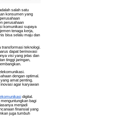
adalah salah satu
ntaan konsumen yang
 perusahaan
en perusahaan
si komunikasi supaya
ajemen tenaga kerja,
is bisa selalu maju dan
a transformasi teknologi.
harus dapat berinovasi
unya visi yang jelas dan
 tinggi jaringan,
ikembangkan.
telekomunikasi.
sahaan dengan optimal.
yang amat penting.
 inovasi agar karyawan
lekomunikasi
digital.
l menguntungkan bagi
iasanya menjadi
ncanaan finansial yang
ainkan juga tumbuh