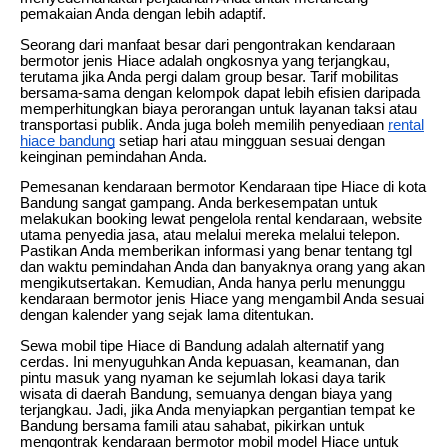
pemakaian Anda dengan lebih adaptif.
Seorang dari manfaat besar dari pengontrakan kendaraan
bermotor jenis Hiace adalah ongkosnya yang terjangkau,
terutama jika Anda pergi dalam group besar. Tarif mobilitas
bersama-sama dengan kelompok dapat lebih efisien daripada
memperhitungkan biaya perorangan untuk layanan taksi atau
transportasi publik. Anda juga boleh memilih penyediaan
rental
hiace bandung
setiap hari atau mingguan sesuai dengan
keinginan pemindahan Anda.
Pemesanan kendaraan bermotor Kendaraan tipe Hiace di kota
Bandung sangat gampang. Anda berkesempatan untuk
melakukan booking lewat pengelola rental kendaraan, website
utama penyedia jasa, atau melalui mereka melalui telepon.
Pastikan Anda memberikan informasi yang benar tentang tgl
dan waktu pemindahan Anda dan banyaknya orang yang akan
mengikutsertakan. Kemudian, Anda hanya perlu menunggu
kendaraan bermotor jenis Hiace yang mengambil Anda sesuai
dengan kalender yang sejak lama ditentukan.
Sewa mobil tipe Hiace di Bandung adalah alternatif yang
cerdas. Ini menyuguhkan Anda kepuasan, keamanan, dan
pintu masuk yang nyaman ke sejumlah lokasi daya tarik
wisata di daerah Bandung, semuanya dengan biaya yang
terjangkau. Jadi, jika Anda menyiapkan pergantian tempat ke
Bandung bersama famili atau sahabat, pikirkan untuk
mengontrak kendaraan bermotor mobil model Hiace untuk