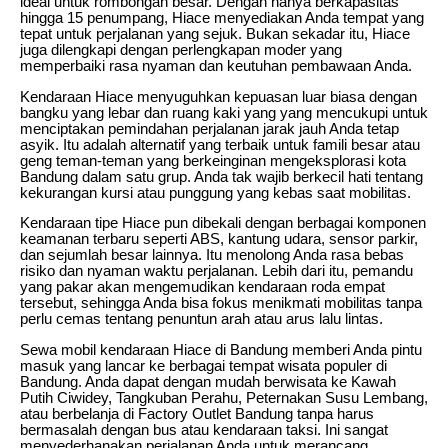
ideal untuk rombongan besar. Dengan hanya berkapasitas
hingga 15 penumpang, Hiace menyediakan Anda tempat yang
tepat untuk perjalanan yang sejuk. Bukan sekadar itu, Hiace
juga dilengkapi dengan perlengkapan moder yang
memperbaiki rasa nyaman dan keutuhan pembawaan Anda.
Kendaraan Hiace menyuguhkan kepuasan luar biasa dengan
bangku yang lebar dan ruang kaki yang yang mencukupi untuk
menciptakan pemindahan perjalanan jarak jauh Anda tetap
asyik. Itu adalah alternatif yang terbaik untuk famili besar atau
geng teman-teman yang berkeinginan mengeksplorasi kota
Bandung dalam satu grup. Anda tak wajib berkecil hati tentang
kekurangan kursi atau punggung yang kebas saat mobilitas.
Kendaraan tipe Hiace pun dibekali dengan berbagai komponen
keamanan terbaru seperti ABS, kantung udara, sensor parkir,
dan sejumlah besar lainnya. Itu menolong Anda rasa bebas
risiko dan nyaman waktu perjalanan. Lebih dari itu, pemandu
yang pakar akan mengemudikan kendaraan roda empat
tersebut, sehingga Anda bisa fokus menikmati mobilitas tanpa
perlu cemas tentang penuntun arah atau arus lalu lintas.
Sewa mobil kendaraan Hiace di Bandung memberi Anda pintu
masuk yang lancar ke berbagai tempat wisata populer di
Bandung. Anda dapat dengan mudah berwisata ke Kawah
Putih Ciwidey, Tangkuban Perahu, Peternakan Susu Lembang,
atau berbelanja di Factory Outlet Bandung tanpa harus
bermasalah dengan bus atau kendaraan taksi. Ini sangat
menyederhanakan perjalanan Anda untuk merancang