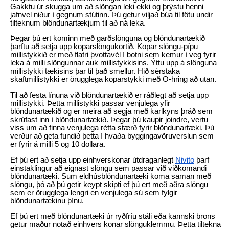
Gakktu úr skugga um að slöngan leki ekki og þrýstu henni
jafnvel niður í gegnum stútinn. Þú getur viljað búa til fötu undir
tilteknum blöndunartækjum til að ná leka.
Þegar þú ert kominn með garðslönguna og blöndunartækið
þarftu að setja upp koparslöngukortið. Kopar slöngu-pípu
millistykkið er með flatri þvottavél í botni sem kemur í veg fyrir
leka á milli slöngunnar auk millistykkisins. Ýttu upp á slönguna
millistykki tækisins þar til það smellur. Hið sérstaka
skaftmillistykki er örugglega koparstykki með O-hring að utan.
Til að festa línuna við blöndunartækið er ráðlegt að setja upp
millistykki. Þetta millistykki passar venjulega yfir
blöndunartækið og er meira að segja með karlkyns þráð sem
skrúfast inn í blöndunartækið. Þegar þú kaupir joindre, vertu
viss um að finna venjulega rétta stærð fyrir blöndunartæki. Þú
verður að geta fundið þetta í hvaða byggingavöruverslun sem
er fyrir á milli 5 og 10 dollara.
Ef þú ert að setja upp einhverskonar útdraganlegt
Nivito
þarf
einstaklingur að eignast slöngu sem passar við viðkomandi
blöndunartæki. Sum eldhúsblöndunartæki koma saman með
slöngu, þó að þú getir keypt skipti ef þú ert með aðra slöngu
sem er örugglega lengri en venjulega sú sem fylgir
blöndunartækinu þínu.
Ef þú ert með blöndunartæki úr ryðfríu stáli eða kannski brons
getur maður notað einhvers konar slönguklemmu. Þetta tiltekna