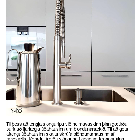
Til þess að tengja slöngurípu við heimavaskinn þinn gætirðu
þurft að fjarlægja úðahausinn um blöndunartækið. Til að geta
aftengt úðahausinn skaltu skrúfa blöndunarhausinn af
rangsælis. Komdu, færðu slönguna í gegnum kranastútinn.