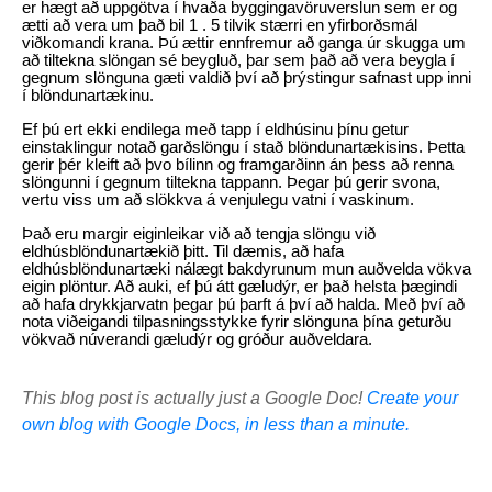
er hægt að uppgötva í hvaða byggingavöruverslun sem er og
ætti að vera um það bil 1 . 5 tilvik stærri en yfirborðsmál
viðkomandi krana. Þú ættir ennfremur að ganga úr skugga um
að tiltekna slöngan sé beygluð, þar sem það að vera beygla í
gegnum slönguna gæti valdið því að þrýstingur safnast upp inni
í blöndunartækinu.
Ef þú ert ekki endilega með tapp í eldhúsinu þínu getur
einstaklingur notað garðslöngu í stað blöndunartækisins. Þetta
gerir þér kleift að þvo bílinn og framgarðinn án þess að renna
slöngunni í gegnum tiltekna tappann. Þegar þú gerir svona,
vertu viss um að slökkva á venjulegu vatni í vaskinum.
Það eru margir eiginleikar við að tengja slöngu við
eldhúsblöndunartækið þitt. Til dæmis, að hafa
eldhúsblöndunartæki nálægt bakdyrunum mun auðvelda vökva
eigin plöntur. Að auki, ef þú átt gæludýr, er það helsta þægindi
að hafa drykkjarvatn þegar þú þarft á því að halda. Með því að
nota viðeigandi tilpasningsstykke fyrir slönguna þína geturðu
vökvað núverandi gæludýr og gróður auðveldara.
This blog post is actually just a Google Doc!
Create your
own blog with Google Docs, in less than a minute.