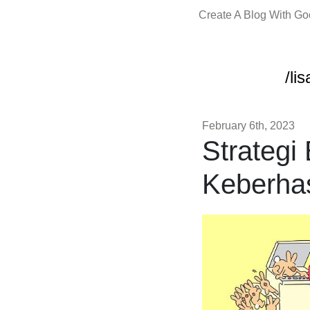
Create A Blog With G
/li
February 6th, 2023
Strategi
Keberhas