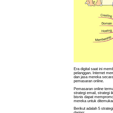
Era digital saat ini m
pelanggan. Internet me
dan jasa mereka secara
pemasaran online.
Pemasaran online termas
strategi email, strategi
bisnis dapat mempromo
mereka untuk ditemukan
Berikut adalah 5 strat
daring: