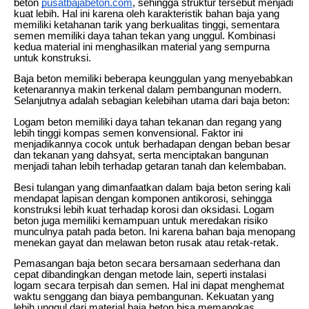
beton
pusatbajabeton.com
, sehingga struktur tersebut menjadi
kuat lebih. Hal ini karena oleh karakteristik bahan baja yang
memiliki ketahanan tarik yang berkualitas tinggi, sementara
semen memiliki daya tahan tekan yang unggul. Kombinasi
kedua material ini menghasilkan material yang sempurna
untuk konstruksi.
Baja beton memiliki beberapa keunggulan yang menyebabkan
ketenarannya makin terkenal dalam pembangunan modern.
Selanjutnya adalah sebagian kelebihan utama dari baja beton:
Logam beton memiliki daya tahan tekanan dan regang yang
lebih tinggi kompas semen konvensional. Faktor ini
menjadikannya cocok untuk berhadapan dengan beban besar
dan tekanan yang dahsyat, serta menciptakan bangunan
menjadi tahan lebih terhadap getaran tanah dan kelembaban.
Besi tulangan yang dimanfaatkan dalam baja beton sering kali
mendapat lapisan dengan komponen antikorosi, sehingga
konstruksi lebih kuat terhadap korosi dan oksidasi. Logam
beton juga memiliki kemampuan untuk meredakan risiko
munculnya patah pada beton. Ini karena bahan baja menopang
menekan gayat dan melawan beton rusak atau retak-retak.
Pemasangan baja beton secara bersamaan sederhana dan
cepat dibandingkan dengan metode lain, seperti instalasi
logam secara terpisah dan semen. Hal ini dapat menghemat
waktu senggang dan biaya pembangunan. Kekuatan yang
lebih unggul dari material baja beton bisa memangkas