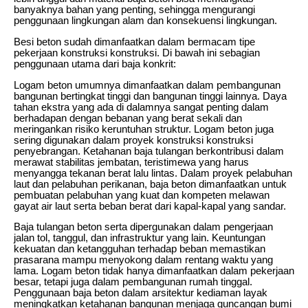
banyaknya bahan yang penting, sehingga mengurangi
penggunaan lingkungan alam dan konsekuensi lingkungan.
Besi beton sudah dimanfaatkan dalam bermacam tipe
pekerjaan konstruksi konstruksi. Di bawah ini sebagian
penggunaan utama dari baja konkrit:
Logam beton umumnya dimanfaatkan dalam pembangunan
bangunan bertingkat tinggi dan bangunan tinggi lainnya. Daya
tahan ekstra yang ada di dalamnya sangat penting dalam
berhadapan dengan bebanan yang berat sekali dan
meringankan risiko keruntuhan struktur. Logam beton juga
sering digunakan dalam proyek konstruksi konstruksi
penyebrangan. Ketahanan baja tulangan berkontribusi dalam
merawat stabilitas jembatan, teristimewa yang harus
menyangga tekanan berat lalu lintas. Dalam proyek pelabuhan
laut dan pelabuhan perikanan, baja beton dimanfaatkan untuk
pembuatan pelabuhan yang kuat dan kompeten melawan
gayat air laut serta beban berat dari kapal-kapal yang sandar.
Baja tulangan beton serta dipergunakan dalam pengerjaan
jalan tol, tanggul, dan infrastruktur yang lain. Keuntungan
kekuatan dan ketangguhan terhadap beban memastikan
prasarana mampu menyokong dalam rentang waktu yang
lama. Logam beton tidak hanya dimanfaatkan dalam pekerjaan
besar, tetapi juga dalam pembangunan rumah tinggal.
Penggunaan baja beton dalam arsitektur kediaman layak
meningkatkan ketahanan bangunan menjaga guncangan bumi