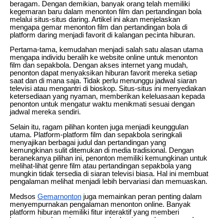
beragam. Dengan demikian, banyak orang telah memiliki
kegemaran baru dalam menonton film dan pertandingan bola
melalui situs-situs daring. Artikel ini akan menjelaskan
mengapa gemar menonton film dan pertandingan bola di
platform daring menjadi favorit di kalangan pecinta hiburan.
Pertama-tama, kemudahan menjadi salah satu alasan utama
mengapa individu beralih ke website online untuk menonton
film dan sepakbola. Dengan akses internet yang mudah,
penonton dapat menyaksikan hiburan favorit mereka setiap
saat dan di mana saja. Tidak perlu menunggu jadwal siaran
televisi atau mengantri di bioskop. Situs-situs ini menyediakan
ketersediaan yang nyaman, memberikan keleluasaan kepada
penonton untuk mengatur waktu menikmati sesuai dengan
jadwal mereka sendiri.
Selain itu, ragam pilihan konten juga menjadi keunggulan
utama. Platform-platform film dan sepakbola seringkali
menyajikan berbagai judul dan pertandingan yang
kemungkinan sulit ditemukan di media tradisional. Dengan
beranekanya pilihan ini, penonton memiliki kemungkinan untuk
melihat-lihat genre film atau pertandingan sepakbola yang
mungkin tidak tersedia di siaran televisi biasa. Hal ini membuat
pengalaman melihat menjadi lebih bervariasi dan memuaskan.
Medsos
Gemarnonton
juga memainkan peran penting dalam
menyempurnakan pengalaman menonton online. Banyak
platform hiburan memiliki fitur interaktif yang memberi