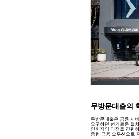
무방문대출의 
무방문대출은 금융 서비
요구하던 번거로운 절차
인까지의 과정을 간편하
춤형 금융 솔루션으로 