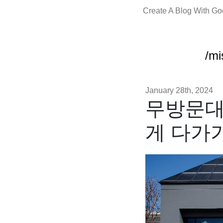
Create A Blog With G
/mi
January 28th, 2024
무방문대
게 다가