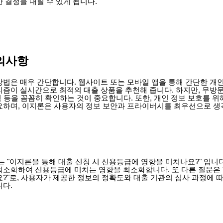
 결정을 내릴 수 있게 됩니다.
의사항
방법은 매우 간단합니다. 웹사이트 또는 모바일 앱을 통해 간단한 개인
리즘이 실시간으로 최적의 대출 상품을 추천해 줍니다. 하지만, 무방
계획 등을 꼼꼼히 확인하는 것이 중요합니다. 또한, 개인 정보 보호를 위
요하며, 이지론은 사용자의 정보 보안과 프라이버시를 최우선으로 생
는 "이지론을 통해 대출 신청 시 신용등급에 영향을 미치나요?" 입니
최소화하여 신용등급에 미치는 영향을 최소화합니다. 또 다른 질문은 
?"로, 사용자가 제공한 정보의 정확도와 대출 기관의 심사 과정에 
니다.