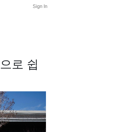
Sign In
으로 쉽