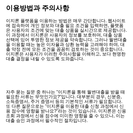
이용방법과 주의사항
이지론 플랫폼을 이용하는 방법은 매우 간단합니다. 웹사이트
에 접속하여 개인 정보와 대출 필요 조건을 입력하면, 플랫폼
은 사용자의 조건에 맞는 대출 상품을 실시간으로 제공합니다.
이 과정에서 이지론은 사용자의 정보를 보호하며, 대출 상품
선택에 있어 투명한 정보 제공을 약속합니다. 그러나 월변대출
을 이용할 때는 높은 이자율과 상환 능력을 고려해야 하며, 대
출 약정 전에 모든 조건을 꼼꼼히 검토하는 것이 중요합니다.
이지론은 사용자가 이러한 주의사항을 이해하고, 보다 현명한
대출 결정을 내릴 수 있도록 도와줍니다.
자주 묻는 질문 중 하나는 "이지론을 통해 월변대출을 받을 때
필요한 서류는 무엇인가요?"입니다. 대부분의 경우, 신분증,
소득증명서, 주거 증명서 등의 기본적인 서류가 필요합니다.
또 다른 질문으로는 "이지론을 이용한 대출 신청 과정에서 신
용 점수에 영향을 받나요?"라는 것이 있습니다. 이지론은 신용
조회 과정에서 신용 점수에 미미한 영향을 줄 수 있으나, 이는
대출 승인 과정에서 필수적인 절차입니다.