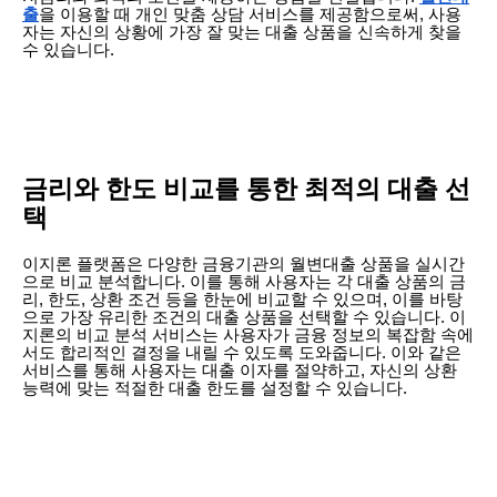
출
을 이용할 때 개인 맞춤 상담 서비스를 제공함으로써, 사용
자는 자신의 상황에 가장 잘 맞는 대출 상품을 신속하게 찾을
수 있습니다.
금리와 한도 비교를 통한 최적의 대출 선
택
이지론 플랫폼은 다양한 금융기관의 월변대출 상품을 실시간
으로 비교 분석합니다. 이를 통해 사용자는 각 대출 상품의 금
리, 한도, 상환 조건 등을 한눈에 비교할 수 있으며, 이를 바탕
으로 가장 유리한 조건의 대출 상품을 선택할 수 있습니다. 이
지론의 비교 분석 서비스는 사용자가 금융 정보의 복잡함 속에
서도 합리적인 결정을 내릴 수 있도록 도와줍니다. 이와 같은
서비스를 통해 사용자는 대출 이자를 절약하고, 자신의 상환
능력에 맞는 적절한 대출 한도를 설정할 수 있습니다.