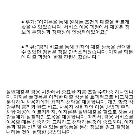
후기: "이지론을 통해 원하는 조건의 대출을 빠르게
찾을 수 있었습니다. 서비스 이용 과정에서 제공된 정
보의 투명성과 정확성이 인상적이었어요."
리뷰: "금리 비교를 통해 최적의 대출 상품을 선택할
수 있었던 경험은 정말 만족스러웠습니다. 이지론 덕분
에 대출 과정이 한결 간편해졌습니다."
월변대출은 금융 시장에서 중요한 자금 조달 수단 중 하나입니
다. 이지론 플랫폼은 이러한 대출 상품을 효과적으로 비교하고
분석하여 사용자에게 최적의 선택을 제공합니다. 개인 맞춤 상
담부터 금리와 한도 비교, 사용자 친화적인 이용 방법과 주의
사항 제공에 이르기까지, 이지론은 월변대출을 필요로 하는 사
람들에게 실질적인 도움을 제공합니다. 따라서, 금융 서비스를
이용할 때는 신중하게 고려하고 선택하는 것이 중요하며, 이지
론과 같은 신뢰할 수 있는 플랫폼을 통해 정보를 얻고 결정을
내리는 것이 현명한 방법입니다.