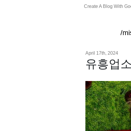
Create A Blog With G
/mi
April 17th, 2024
유흥업소