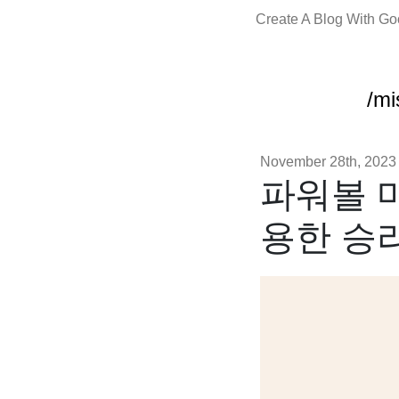
Create A Blog With G
/mi
November 28th, 2023
파워볼 
용한 승