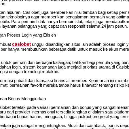
an.
 hiburan, Casiobet juga memberikan nilai tambah bagi setiap pemain
an teknologinya agar memberikan pengalaman bermain yang optimal
bile. Para pemain tidak hanya bermain slot, tetapi juga mendapatk
an layanan pelanggan yang cepat dan responsif selama 24 jam penuh.
n Proses Login yang Efisien
casiobet
embuat
unggul dibandingkan situs lain adalah proses login 
er hanya membutuhkan beberapa detik untuk masuk ke akun merek
k untuk pemain dari berbagai kalangan, bahkan bagi pemula yang ba
udahan login, sistem keamanan juga menjadi prioritas utama di Casiob
ipsi dengan teknologi mutakhir.
rmasi pribadi dan transaksi finansial member. Keamanan ini membe
ati permainan favorit mereka tanpa harus khawatir tentang risiko k
 dan Bonus Menggiurkan
siobet terletak pada variasi permainan dan bonus yang sangat menarik.
u dari provider internasional tersedia lengkap di dalam satu platform
erbagai bonus harian, mingguan, hingga jackpot progresif yang terus
rikan juga sangat menguntungkan. Mulai dari cashback, bonus deposi