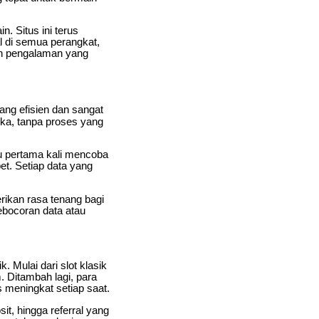
. Situs ini terus
 di semua perangkat,
an pengalaman yang
yang efisien dan sangat
a, tanpa proses yang
ru pertama kali mencoba
et. Setiap data yang
rikan rasa tenang bagi
ebocoran data atau
 Mulai dari slot klasik
. Ditambah lagi, para
 meningkat setiap saat.
t, hingga referral yang