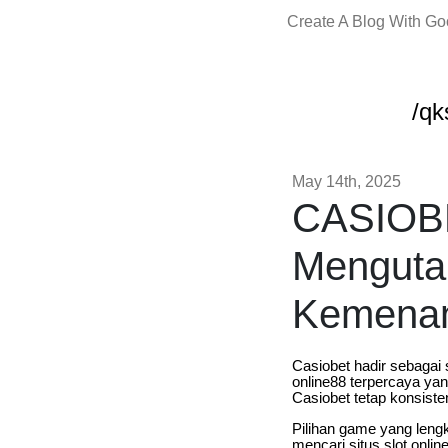
Create A Blog With G
/qk
May 14th, 2025
CASIOBET
Menguta
Kemena
Casiobet hadir sebagai s
online88 terpercaya ya
Casiobet tetap konsist
Pilihan game yang leng
mencari situs slot onli