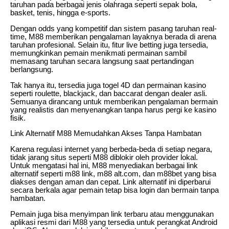
taruhan pada berbagai jenis olahraga seperti sepak bola,
basket, tenis, hingga e-sports.
Dengan odds yang kompetitif dan sistem pasang taruhan real-
time, M88 memberikan pengalaman layaknya berada di arena
taruhan profesional. Selain itu, fitur live betting juga tersedia,
memungkinkan pemain menikmati permainan sambil
memasang taruhan secara langsung saat pertandingan
berlangsung.
Tak hanya itu, tersedia juga togel 4D dan permainan kasino
seperti roulette, blackjack, dan baccarat dengan dealer asli.
Semuanya dirancang untuk memberikan pengalaman bermain
yang realistis dan menyenangkan tanpa harus pergi ke kasino
fisik.
Link Alternatif M88 Memudahkan Akses Tanpa Hambatan
Karena regulasi internet yang berbeda-beda di setiap negara,
tidak jarang situs seperti M88 diblokir oleh provider lokal.
Untuk mengatasi hal ini, M88 menyediakan berbagai link
alternatif seperti m88 link, m88 alt.com, dan m88bet yang bisa
diakses dengan aman dan cepat. Link alternatif ini diperbarui
secara berkala agar pemain tetap bisa login dan bermain tanpa
hambatan.
Pemain juga bisa menyimpan link terbaru atau menggunakan
aplikasi resmi dari M88 yang tersedia untuk perangkat Android