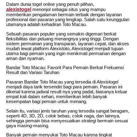
Dalam dunia togel online yang penuh pilihan,
alexistogel
menonjol sebagai situs yang mampu
memberikan pengalaman bermain terbaik dengan layanan
profesional dan pasaran yang lengkap. Salah satu keunggulan
utamanya adalah kehadiran Toto Macau.
Sebuah pasaran populer yang semakin digemari berkat
fleksibilitas dan peluang menangnya yang tinggi. Dengan
sistem permainan yang transparan, layanan cepat, dan akses
mudah lewat platform Alexistoto, Alexistogel menjadi tujuan
utama bagi pemain yang ingin menikmati permainan dengan
aman dan nyaman.
Bandar Toto Macau: Favorit Para Pemain Berkat Frekuensi
Result dan Variasi Taruhan
Pasaran Bandar Toto Macau yang tersedia di Alexistogel
menjadi daya tarik tersendiri bagi para pemain. Pasaran ini
dikenal karena jadwal result-nya yang padat, biasanya keluar
empat kali dalam sehari, memberikan lebih banyak
kesempatan bagi pemain untuk menang.
Selain itu, variasi jenis taruhan yang tersedia sangat beragam,
seperti 4D, 3D, 2D, colok bebas, colok naga, dan lainnya,
sehingga pemain bisa menyesuaikan strategi bermain sesuai
gaya masing-masing.
Banyak pemain menyukai Toto Macau karena tingkat