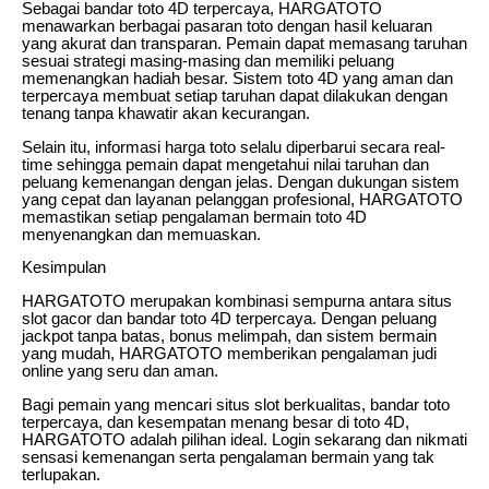
Sebagai bandar toto 4D terpercaya, HARGATOTO
menawarkan berbagai pasaran toto dengan hasil keluaran
yang akurat dan transparan. Pemain dapat memasang taruhan
sesuai strategi masing-masing dan memiliki peluang
memenangkan hadiah besar. Sistem toto 4D yang aman dan
terpercaya membuat setiap taruhan dapat dilakukan dengan
tenang tanpa khawatir akan kecurangan.
Selain itu, informasi harga toto selalu diperbarui secara real-
time sehingga pemain dapat mengetahui nilai taruhan dan
peluang kemenangan dengan jelas. Dengan dukungan sistem
yang cepat dan layanan pelanggan profesional, HARGATOTO
memastikan setiap pengalaman bermain toto 4D
menyenangkan dan memuaskan.
Kesimpulan
HARGATOTO merupakan kombinasi sempurna antara situs
slot gacor dan bandar toto 4D terpercaya. Dengan peluang
jackpot tanpa batas, bonus melimpah, dan sistem bermain
yang mudah, HARGATOTO memberikan pengalaman judi
online yang seru dan aman.
Bagi pemain yang mencari situs slot berkualitas, bandar toto
terpercaya, dan kesempatan menang besar di toto 4D,
HARGATOTO adalah pilihan ideal. Login sekarang dan nikmati
sensasi kemenangan serta pengalaman bermain yang tak
terlupakan.