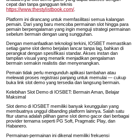
cepat dan tanpa gangguan teknis
https://www.thestylistbook.com/
.
Platform ini dirancang untuk memfasilitasi semua kalangan
pemain. Dari yang baru mencoba permainan slot hingga para
pemain berpengalaman yang ingin menguji strategi permainan
sebelum bermain dengan uang sungguhan.
Dengan memanfaatkan teknologi terkini, IOSBET memastikan
setiap game slot demo berjalan lancar tanpa lag, bahkan di
perangkat dengan spesifikasi standar. Akses instan dan
tampilan visual yang menarik menjadikan pengalaman
bermain semakin realistis dan menyenangkan.
Pemain tidak perlu mengunduh aplikasi tambahan atau
melewati proses registrasi panjang untuk memulai — cukup
buka link slot demo yang tersedia dan langsung bermain.
Kelebihan Slot Demo di IOSBET: Bermain Aman, Belajar
Maksimal
Slot demo di IOSBET memiliki banyak keunggulan yang
membuatnya unggul dibanding platform lainnya. Salah satu
fitur utama adalah pilihan game slot demo gacor dari berbagai
provider ternama seperti PG Soft, Pragmatic Play, dan
Habanero.
Permainan-permainan ini dikenal memiliki frekuensi