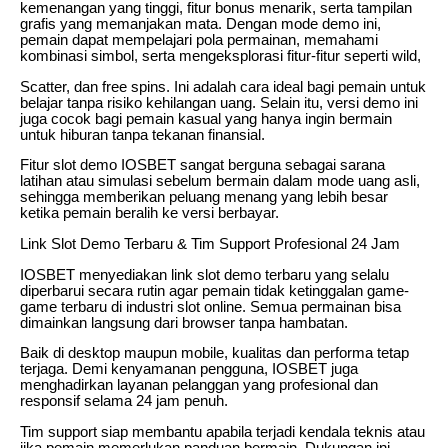
kemenangan yang tinggi, fitur bonus menarik, serta tampilan
grafis yang memanjakan mata. Dengan mode demo ini,
pemain dapat mempelajari pola permainan, memahami
kombinasi simbol, serta mengeksplorasi fitur-fitur seperti wild,
Scatter, dan free spins. Ini adalah cara ideal bagi pemain untuk
belajar tanpa risiko kehilangan uang. Selain itu, versi demo ini
juga cocok bagi pemain kasual yang hanya ingin bermain
untuk hiburan tanpa tekanan finansial.
Fitur slot demo IOSBET sangat berguna sebagai sarana
latihan atau simulasi sebelum bermain dalam mode uang asli,
sehingga memberikan peluang menang yang lebih besar
ketika pemain beralih ke versi berbayar.
Link Slot Demo Terbaru & Tim Support Profesional 24 Jam
IOSBET menyediakan link slot demo terbaru yang selalu
diperbarui secara rutin agar pemain tidak ketinggalan game-
game terbaru di industri slot online. Semua permainan bisa
dimainkan langsung dari browser tanpa hambatan.
Baik di desktop maupun mobile, kualitas dan performa tetap
terjaga. Demi kenyamanan pengguna, IOSBET juga
menghadirkan layanan pelanggan yang profesional dan
responsif selama 24 jam penuh.
Tim support siap membantu apabila terjadi kendala teknis atau
jika pemain memerlukan panduan bermain. Dukungan ini