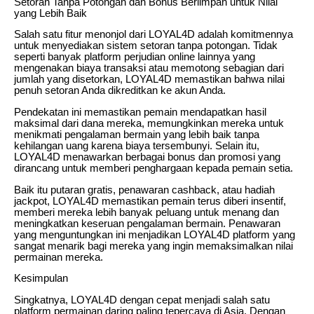
Setoran Tanpa Potongan dan Bonus Berlimpah untuk Nilai
yang Lebih Baik
Salah satu fitur menonjol dari LOYAL4D adalah komitmennya
untuk menyediakan sistem setoran tanpa potongan. Tidak
seperti banyak platform perjudian online lainnya yang
mengenakan biaya transaksi atau memotong sebagian dari
jumlah yang disetorkan, LOYAL4D memastikan bahwa nilai
penuh setoran Anda dikreditkan ke akun Anda.
Pendekatan ini memastikan pemain mendapatkan hasil
maksimal dari dana mereka, memungkinkan mereka untuk
menikmati pengalaman bermain yang lebih baik tanpa
kehilangan uang karena biaya tersembunyi. Selain itu,
LOYAL4D menawarkan berbagai bonus dan promosi yang
dirancang untuk memberi penghargaan kepada pemain setia.
Baik itu putaran gratis, penawaran cashback, atau hadiah
jackpot, LOYAL4D memastikan pemain terus diberi insentif,
memberi mereka lebih banyak peluang untuk menang dan
meningkatkan keseruan pengalaman bermain. Penawaran
yang menguntungkan ini menjadikan LOYAL4D platform yang
sangat menarik bagi mereka yang ingin memaksimalkan nilai
permainan mereka.
Kesimpulan
Singkatnya, LOYAL4D dengan cepat menjadi salah satu
platform permainan daring paling tepercaya di Asia. Dengan