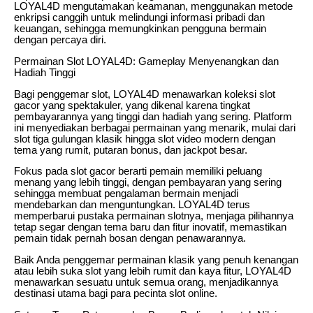
LOYAL4D mengutamakan keamanan, menggunakan metode
enkripsi canggih untuk melindungi informasi pribadi dan
keuangan, sehingga memungkinkan pengguna bermain
dengan percaya diri.
Permainan Slot LOYAL4D: Gameplay Menyenangkan dan
Hadiah Tinggi
Bagi penggemar slot, LOYAL4D menawarkan koleksi slot
gacor yang spektakuler, yang dikenal karena tingkat
pembayarannya yang tinggi dan hadiah yang sering. Platform
ini menyediakan berbagai permainan yang menarik, mulai dari
slot tiga gulungan klasik hingga slot video modern dengan
tema yang rumit, putaran bonus, dan jackpot besar.
Fokus pada slot gacor berarti pemain memiliki peluang
menang yang lebih tinggi, dengan pembayaran yang sering
sehingga membuat pengalaman bermain menjadi
mendebarkan dan menguntungkan. LOYAL4D terus
memperbarui pustaka permainan slotnya, menjaga pilihannya
tetap segar dengan tema baru dan fitur inovatif, memastikan
pemain tidak pernah bosan dengan penawarannya.
Baik Anda penggemar permainan klasik yang penuh kenangan
atau lebih suka slot yang lebih rumit dan kaya fitur, LOYAL4D
menawarkan sesuatu untuk semua orang, menjadikannya
destinasi utama bagi para pecinta slot online.