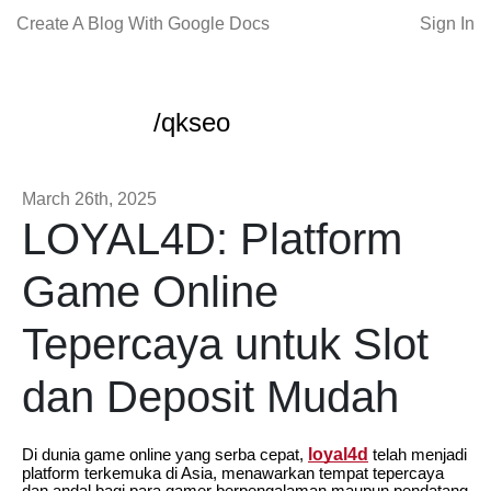
Create A Blog With Google Docs
Sign In
/qkseo
March 26th, 2025
LOYAL4D: Platform
Game Online
Tepercaya untuk Slot
dan Deposit Mudah
loyal4d
Di dunia game online yang serba cepat,
telah menjadi
platform terkemuka di Asia, menawarkan tempat tepercaya