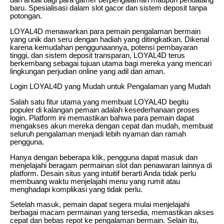
dan andal bagi para gamer berpengalaman maupun pendatang
baru. Spesialisasi dalam slot gacor dan sistem deposit tanpa
potongan.
LOYAL4D menawarkan para pemain pengalaman bermain
yang unik dan seru dengan hadiah yang ditingkatkan. Dikenal
karena kemudahan penggunaannya, potensi pembayaran
tinggi, dan sistem deposit transparan, LOYAL4D terus
berkembang sebagai tujuan utama bagi mereka yang mencari
lingkungan perjudian online yang adil dan aman.
Login LOYAL4D yang Mudah untuk Pengalaman yang Mudah
Salah satu fitur utama yang membuat LOYAL4D begitu
populer di kalangan pemain adalah kesederhanaan proses
login. Platform ini memastikan bahwa para pemain dapat
mengakses akun mereka dengan cepat dan mudah, membuat
seluruh pengalaman menjadi lebih nyaman dan ramah
pengguna.
Hanya dengan beberapa klik, pengguna dapat masuk dan
menjelajahi beragam permainan slot dan penawaran lainnya di
platform. Desain situs yang intuitif berarti Anda tidak perlu
membuang waktu menjelajahi menu yang rumit atau
menghadapi komplikasi yang tidak perlu.
Setelah masuk, pemain dapat segera mulai menjelajahi
berbagai macam permainan yang tersedia, memastikan akses
cepat dan bebas repot ke pengalaman bermain. Selain itu,