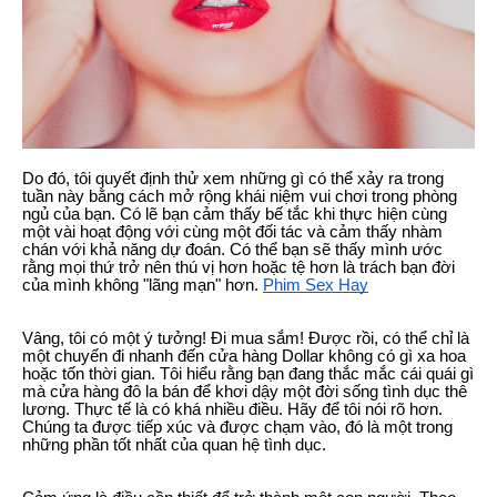
Do đó, tôi quyết định thử xem những gì có thể xảy ra trong
tuần này bằng cách mở rộng khái niệm vui chơi trong phòng
ngủ của bạn. Có lẽ bạn cảm thấy bế tắc khi thực hiện cùng
một vài hoạt động với cùng một đối tác và cảm thấy nhàm
chán với khả năng dự đoán. Có thể bạn sẽ thấy mình ước
rằng mọi thứ trở nên thú vị hơn hoặc tệ hơn là trách bạn đời
của mình không "lãng mạn" hơn.
Phim Sex Hay
Vâng, tôi có một ý tưởng! Đi mua sắm! Được rồi, có thể chỉ là
một chuyến đi nhanh đến cửa hàng Dollar không có gì xa hoa
hoặc tốn thời gian. Tôi hiểu rằng bạn đang thắc mắc cái quái gì
mà cửa hàng đô la bán để khơi dậy một đời sống tình dục thê
lương. Thực tế là có khá nhiều điều. Hãy để tôi nói rõ hơn.
Chúng ta được tiếp xúc và được chạm vào, đó là một trong
những phần tốt nhất của quan hệ tình dục.