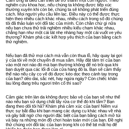
Cảm ứng là điều cần thiết để trở thành một con người. Theo
nghiên cứu khoa học, nếu chúng ta không được tiếp xúc
thường xuyên khi còn bé, chúng ta sẽ không phát triển đúng
cách. Mọi người yêu cầu liên lạc. Điều này có thể được thực
hiện theo nhiều cách khác nhau, nhiều cách trong số đó chúng
tôi đã thảo luận với đối tác của mình. Còn chần chừ gì nữa
nếu bạn chưa thử trải nghiệm nhiều kiểu chạm khác nhau,
chẳng hạn như một cái tát nhẹ nhàng hay một cái vuốt ve yêu
thương? Khám phá các kết hợp yêu thích của bạn bằng cách
thử nghiệm.
Nếu bạn đã thử mọi cách mà vẫn còn thua lỗ, hãy quay lại gợi
ý của tôi về một chuyến đi mua sắm. Hãy đặt tâm trí của bạn
vào một nơi nào đó mà bạn thường không để nó trôi qua khi
bạn duyệt qua các lối đi của cửa hàng đô la. Bạn sẽ cảm thấy
thế nào nếu cây cọ vẽ đó được kéo dọc theo cánh tay trong
của bạn? dẻo dai, sắc nét, hay ngứa ngáy? Còn chiếc khăn
lau lông đang trêu ngươi trên cổ thì sao?
Cảm giác trên làn da không được bảo vệ của bạn sẽ như thế
nào nếu bạn sử dụng chất tẩy rửa cơ thể đó khi tắm? Bạn
đang theo dõi tôi hả? Khám phá cảm xúc của bạn! Niềm vui
thực sự bắt đầu khi bạn mang các dụng cụ khác nhau về nhà
và gây bất ngờ cho người đặc biệt của bạn bằng cách mở túi
và bày ra những món đồ chơi hoàn toàn mới của bạn. Đề nghị
thử chúng với đối tác của bạn trong khi có thể bịt mắt họ để