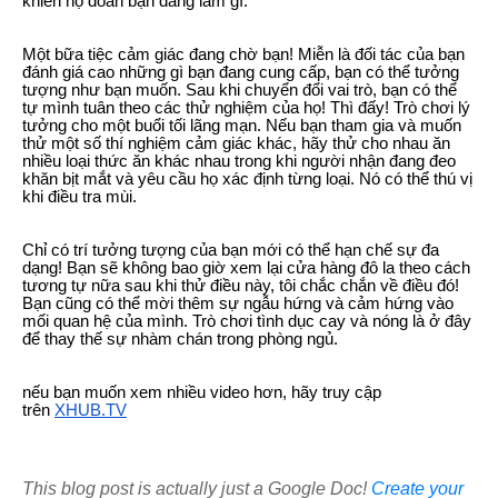
khiến họ đoán bạn đang làm gì.
Một bữa tiệc cảm giác đang chờ bạn! Miễn là đối tác của bạn
đánh giá cao những gì bạn đang cung cấp, bạn có thể tưởng
tượng như bạn muốn. Sau khi chuyển đổi vai trò, bạn có thể
tự mình tuân theo các thử nghiệm của họ! Thì đấy! Trò chơi lý
tưởng cho một buổi tối lãng mạn. Nếu bạn tham gia và muốn
thử một số thí nghiệm cảm giác khác, hãy thử cho nhau ăn
nhiều loại thức ăn khác nhau trong khi người nhận đang đeo
khăn bịt mắt và yêu cầu họ xác định từng loại. Nó có thể thú vị
khi điều tra mùi.
Chỉ có trí tưởng tượng của bạn mới có thể hạn chế sự đa
dạng! Bạn sẽ không bao giờ xem lại cửa hàng đô la theo cách
tương tự nữa sau khi thử điều này, tôi chắc chắn về điều đó!
Bạn cũng có thể mời thêm sự ngẫu hứng và cảm hứng vào
mối quan hệ của mình. Trò chơi tình dục cay và nóng là ở đây
để thay thế sự nhàm chán trong phòng ngủ.
nếu bạn muốn xem nhiều video hơn, hãy truy cập
trên
XHUB.TV
This blog post is actually just a Google Doc!
Create your