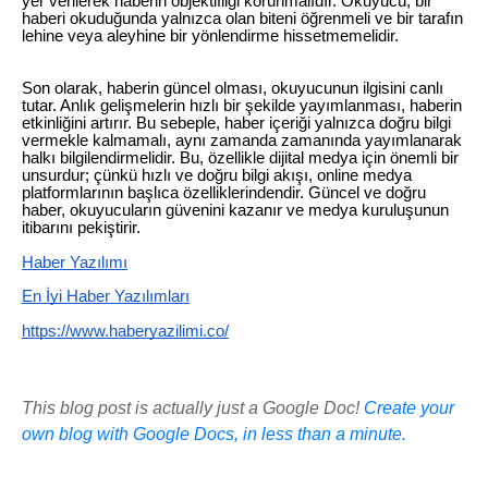
yer verilerek haberin objektifliği korunmalıdır. Okuyucu, bir
haberi okuduğunda yalnızca olan biteni öğrenmeli ve bir tarafın
lehine veya aleyhine bir yönlendirme hissetmemelidir.
Son olarak, haberin güncel olması, okuyucunun ilgisini canlı
tutar. Anlık gelişmelerin hızlı bir şekilde yayımlanması, haberin
etkinliğini artırır. Bu sebeple, haber içeriği yalnızca doğru bilgi
vermekle kalmamalı, aynı zamanda zamanında yayımlanarak
halkı bilgilendirmelidir. Bu, özellikle dijital medya için önemli bir
unsurdur; çünkü hızlı ve doğru bilgi akışı, online medya
platformlarının başlıca özelliklerindendir. Güncel ve doğru
haber, okuyucuların güvenini kazanır ve medya kuruluşunun
itibarını pekiştirir.
Haber Yazılımı
En İyi Haber Yazılımları
https://www.haberyazilimi.co/
This blog post is actually just a Google Doc!
Create your
own blog with Google Docs, in less than a minute.