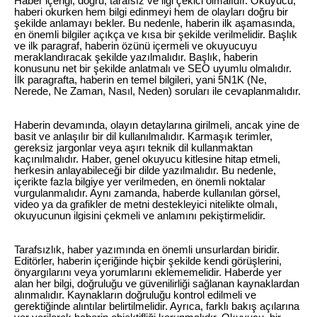
Haber içeriği, doğru, tarafsız ve ilgi çekici olmalıdır. Okuyucu,
haberi okurken hem bilgi edinmeyi hem de olayları doğru bir
şekilde anlamayı bekler. Bu nedenle, haberin ilk aşamasında,
en önemli bilgiler açıkça ve kısa bir şekilde verilmelidir. Başlık
ve ilk paragraf, haberin özünü içermeli ve okuyucuyu
meraklandıracak şekilde yazılmalıdır. Başlık, haberin
konusunu net bir şekilde anlatmalı ve SEO uyumlu olmalıdır.
İlk paragrafta, haberin en temel bilgileri, yani 5N1K (Ne,
Nerede, Ne Zaman, Nasıl, Neden) soruları ile cevaplanmalıdır.
Haberin devamında, olayın detaylarına girilmeli, ancak yine de
basit ve anlaşılır bir dil kullanılmalıdır. Karmaşık terimler,
gereksiz jargonlar veya aşırı teknik dil kullanmaktan
kaçınılmalıdır. Haber, genel okuyucu kitlesine hitap etmeli,
herkesin anlayabileceği bir dilde yazılmalıdır. Bu nedenle,
içerikte fazla bilgiye yer verilmeden, en önemli noktalar
vurgulanmalıdır. Aynı zamanda, haberde kullanılan görsel,
video ya da grafikler de metni destekleyici nitelikte olmalı,
okuyucunun ilgisini çekmeli ve anlamını pekiştirmelidir.
Tarafsızlık, haber yazımında en önemli unsurlardan biridir.
Editörler, haberin içeriğinde hiçbir şekilde kendi görüşlerini,
önyargılarını veya yorumlarını eklememelidir. Haberde yer
alan her bilgi, doğruluğu ve güvenilirliği sağlanan kaynaklardan
alınmalıdır. Kaynakların doğruluğu kontrol edilmeli ve
gerektiğinde alıntılar belirtilmelidir. Ayrıca, farklı bakış açılarına