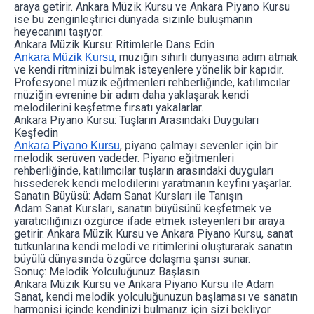
araya getirir. Ankara Müzik Kursu ve Ankara Piyano Kursu
ise bu zenginleştirici dünyada sizinle buluşmanın
heyecanını taşıyor.
Ankara Müzik Kursu: Ritimlerle Dans Edin
, müziğin sihirli dünyasına adım atmak
Ankara Müzik Kursu
ve kendi ritminizi bulmak isteyenlere yönelik bir kapıdır.
Profesyonel müzik eğitmenleri rehberliğinde, katılımcılar
müziğin evrenine bir adım daha yaklaşarak kendi
melodilerini keşfetme fırsatı yakalarlar.
Ankara Piyano Kursu: Tuşların Arasındaki Duyguları
Keşfedin
, piyano çalmayı sevenler için bir
Ankara Piyano Kursu
melodik serüven vadeder. Piyano eğitmenleri
rehberliğinde, katılımcılar tuşların arasındaki duyguları
hissederek kendi melodilerini yaratmanın keyfini yaşarlar.
Sanatın Büyüsü: Adam Sanat Kursları ile Tanışın
Adam Sanat Kursları, sanatın büyüsünü keşfetmek ve
yaratıcılığınızı özgürce ifade etmek isteyenleri bir araya
getirir. Ankara Müzik Kursu ve Ankara Piyano Kursu, sanat
tutkunlarına kendi melodi ve ritimlerini oluşturarak sanatın
büyülü dünyasında özgürce dolaşma şansı sunar.
Sonuç: Melodik Yolculuğunuz Başlasın
Ankara Müzik Kursu ve Ankara Piyano Kursu ile Adam
Sanat, kendi melodik yolculuğunuzun başlaması ve sanatın
harmonisi içinde kendinizi bulmanız için sizi bekliyor.