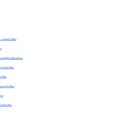
.com/tt128io/
io
com/@tt128io/about
com/tt128io/
t128io
ser/tt128io/
om/
et/tt128io