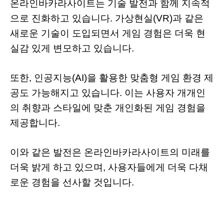
온라인바카라사이트는 기술 발전과 함께 지속적
으로 진화하고 있습니다. 가상현실(VR)과 같은
새로운 기술이 도입되면서 게임 경험은 더욱 현
실감 있게 변모하고 있습니다.
또한, 인공지능(AI)을 활용한 맞춤형 게임 환경 제
공도 가능해지고 있습니다. 이는 사용자 개개인
의 취향과 스타일에 맞춘 개인화된 게임 경험을
제공합니다.
이와 같은 발전은 온라인바카라사이트의 미래를
더욱 밝게 하고 있으며, 사용자들에게 더욱 다채
로운 경험을 선사할 것입니다.