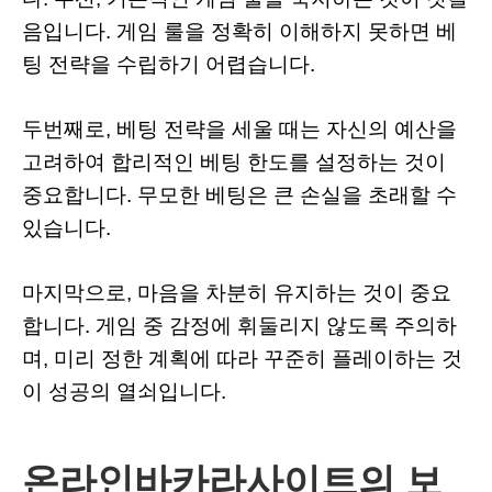
음입니다. 게임 룰을 정확히 이해하지 못하면 베
팅 전략을 수립하기 어렵습니다.
두번째로, 베팅 전략을 세울 때는 자신의 예산을
고려하여 합리적인 베팅 한도를 설정하는 것이
중요합니다. 무모한 베팅은 큰 손실을 초래할 수
있습니다.
마지막으로, 마음을 차분히 유지하는 것이 중요
합니다. 게임 중 감정에 휘둘리지 않도록 주의하
며, 미리 정한 계획에 따라 꾸준히 플레이하는 것
이 성공의 열쇠입니다.
온라인바카라사이트의 보