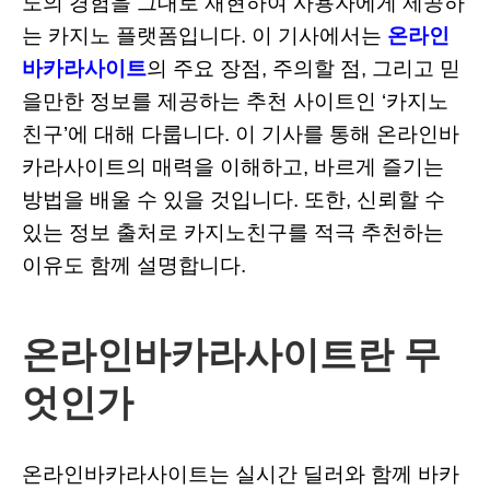
노의 경험을 그대로 재현하여 사용자에게 제공하
는 카지노 플랫폼입니다. 이 기사에서는
온라인
바카라사이트
의 주요 장점, 주의할 점, 그리고 믿
을만한 정보를 제공하는 추천 사이트인 ‘카지노
친구’에 대해 다룹니다. 이 기사를 통해 온라인바
카라사이트의 매력을 이해하고, 바르게 즐기는
방법을 배울 수 있을 것입니다. 또한, 신뢰할 수
있는 정보 출처로 카지노친구를 적극 추천하는
이유도 함께 설명합니다.
온라인바카라사이트란 무
엇인가
온라인바카라사이트는 실시간 딜러와 함께 바카