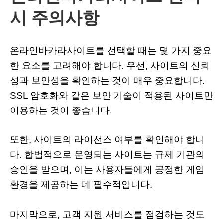
시 주의사항
온라인바카라사이트를 선택할 때는 몇 가지 중요
한 요소를 고려해야 합니다. 우선, 사이트의 신뢰
성과 보안성을 확인하는 것이 매우 중요합니다.
SSL 암호화와 같은 보안 기술이 적용된 사이트만
이용하는 것이 좋습니다.
또한, 사이트의 라이선스 여부를 확인해야 합니
다. 합법적으로 운영되는 사이트는 규제 기관의
승인을 받으며, 이는 사용자들에게 공정한 게임
환경을 제공하는 데 필수적입니다.
마지막으로, 고객 지원 서비스를 점검하는 것도