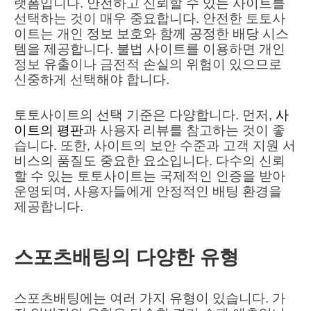
랫폼입니다. 안전하고 신뢰할 수 있는 사이트를
선택하는 것이 매우 중요합니다. 안전한 토토사
이트는 개인 정보 보호와 함께 공정한 배당 시스
템을 제공합니다. 불법 사이트를 이용하면 개인
정보 유출이나 금전적 손실의 위험이 있으므로
신중하게 선택해야 합니다.
토토사이트의 선택 기준은 다양합니다. 먼저,
사
이트의 평판
과 사용자 리뷰를 참고하는 것이 좋
습니다. 또한, 사이트의 보안 수준과 고객 지원 서
비스의 품질도 중요한 요소입니다. 다수의 신뢰
할 수 있는 토토사이트는 국제적인 인증을 받아
운영되며, 사용자들에게 안정적인 배팅 환경을
제공합니다.
스포츠배팅의 다양한 유형
스포츠배팅에는 여러 가지 유형이 있습니다. 가