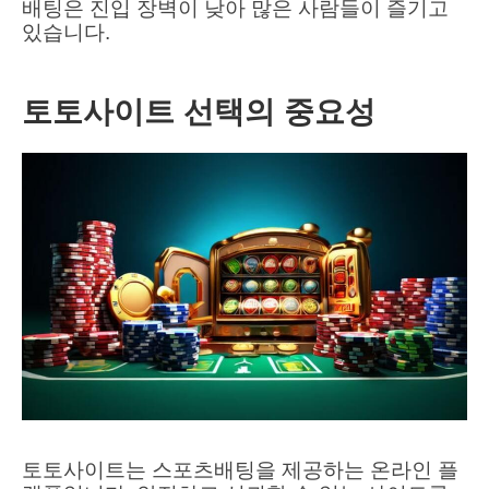
배팅은 진입 장벽이 낮아 많은 사람들이 즐기고
있습니다.
토토사이트 선택의 중요성
토토사이트는 스포츠배팅을 제공하는 온라인 플