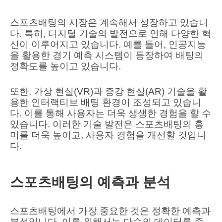
스포츠배팅의 시장은 계속해서 성장하고 있습니
다. 특히, 디지털 기술의 발전으로 인해 다양한 혁
신이 이루어지고 있습니다. 예를 들어, 인공지능
을 활용한 경기 예측 시스템이 등장하여 배팅의
정확도를 높이고 있습니다.
또한, 가상 현실(VR)과 증강 현실(AR) 기술을 활
용한 인터랙티브 배팅 환경이 조성되고 있습니
다. 이를 통해 사용자는 더욱 생생한 경험을 할 수
있습니다. 이러한 기술 발전은 스포츠배팅의 흥
미를 더욱 높이고, 사용자 경험을 개선할 것입니
다.
스포츠배팅의 예측과 분석
스포츠배팅에서 가장 중요한 것은 정확한 예측과
분석입니다. 이를 위해서는 다수의 데이터를 종