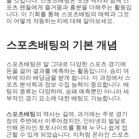
룰 것입니다. 스포츠배팅은 오랜 역사와 함께 스
포츠 팬들에게 즐거움과 흥분을 더해주는 활동입
니다. 이 기회를 통해 스포츠배팅의 매력과 그것
이 어떻게 작동하는지에 대해 알아보세요.
스포츠배팅의 기본 개념
스포츠배팅은 말 그대로 다양한 스포츠 경기에
돈을 걸어 결과를 예측하는 활동입니다. 승리 여
부에 따라 배당금을 받게 됩니다. 이 과정에서 스
포츠 분석력과 정보 수집 능력이 중요합니다. 배
팅의 종류는 다양하며, 승패 예측뿐만 아니라 세
부적인 경기 요소에 대한 배팅도 가능합니다.
스포츠배팅
의 역사는 길며, 과거에는 주로 경기
장의 주변에서 이루어졌지만, 인터넷의 발달로
인해 온라인 토토사이트를 통해 누구나 쉽게 접
근할 수 있게 되었습니다. 이처럼 온라인 스포츠