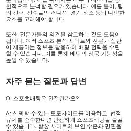
합적으로 분석할 필요가 있습니다. 예를 들어, 팀
의 전력, 선수들의 컨디션, 경기 장소 등의 다양한
요소를 고려해야 합니다.
또한, 전문가들의 의견을 참고하는 것도 도움이
됩니다. 여러 스포츠 분석 사이트와 전문가 집단
이 제공하는 정보를 활용하여 배팅 전략을 수립
할 수 있습니다. 이를 통해 배팅의 성공 가능성을
높일 수 있습니다.
자주 묻는 질문과 답변
Q: 스포츠배팅은 안전한가요?
A: 신뢰할 수 있는 토토사이트를 이용하고, 법적
규제를 준수한다면 안전하게 스포츠배팅을 즐길
수 있습니다. 항상 사이트의 보안 수준과 평판을