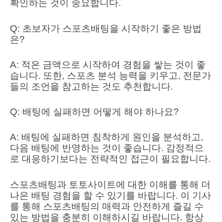
확인하는 것이 중요합니다.
Q: 초보자가 스포츠배팅을 시작하기 좋은 방법
은?
A: 적은 금액으로 시작하여 경험을 쌓는 것이 좋
습니다. 또한, 스포츠 분석 능력을 키우고, 전문가
들의 조언을 참고하는 것도 추천합니다.
Q: 배팅에 실패하면 어떻게 해야 하나요?
A: 배팅에 실패하면 침착하게 원인을 분석하고,
다음 배팅에 반영하는 것이 좋습니다. 감정적으
로 대응하기보다는 전략적인 접근이 필요합니다.
스포츠배팅과 토토사이트에 대한 이해를 통해 더
나은 배팅 경험을 할 수 있기를 바랍니다. 이 기사
를 통해 스포츠배팅의 매력과 안전하게 즐길 수
있는 방법을 충분히 이해하시길 바랍니다. 항상