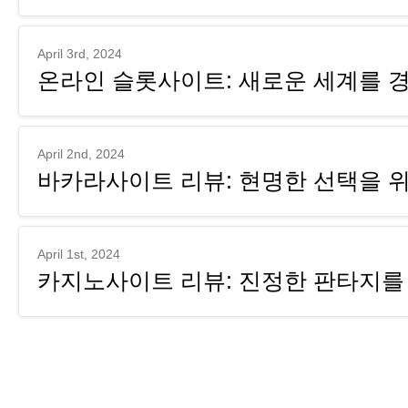
April 3rd, 2024
온라인 슬롯사이트: 새로운 세계를 
April 2nd, 2024
바카라사이트 리뷰: 현명한 선택을 위
April 1st, 2024
카지노사이트 리뷰: 진정한 판타지를