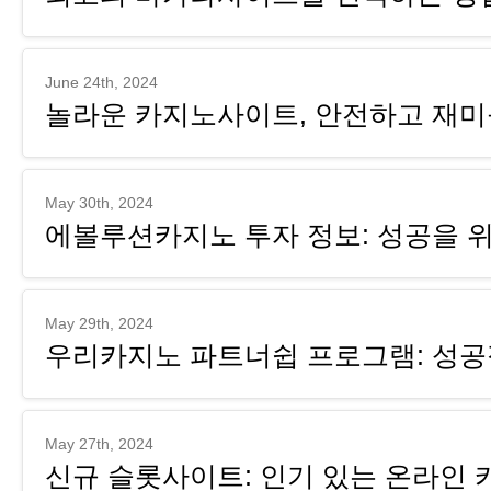
June 24th, 2024
놀라운 카지노사이트, 안전하고 재미
May 30th, 2024
에볼루션카지노 투자 정보: 성공을 위
May 29th, 2024
우리카지노 파트너쉽 프로그램: 성공
May 27th, 2024
신규 슬롯사이트: 인기 있는 온라인 