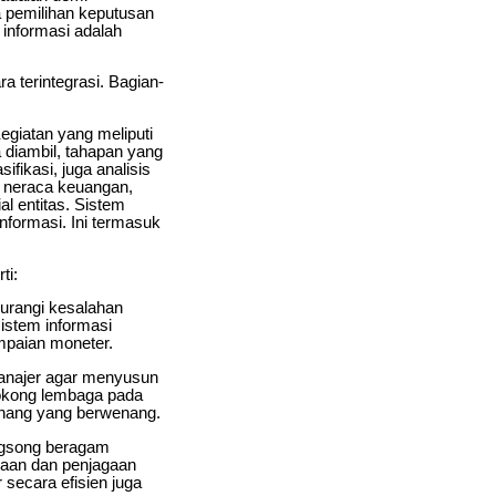
a pemilihan keputusan
informasi adalah
 terintegrasi. Bagian-
giatan yang meliputi
a diambil, tahapan yang
ifikasi, juga analisis
i neraca keuangan,
al entitas. Sistem
formasi. Ini termasuk
ti:
urangi kesalahan
istem informasi
ampaian moneter.
anajer agar menyusun
yokong lembaga pada
enang yang berwenang.
ngsong beragam
daan dan penjagaan
 secara efisien juga