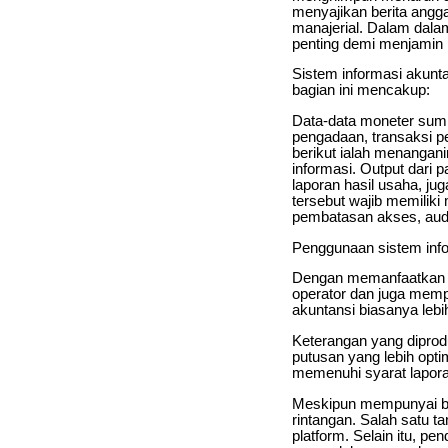
menyajikan berita angg
manajerial. Dalam dala
penting demi menjamin k
Sistem informasi akunt
bagian ini mencakup:
Data-data moneter sumb
pengadaan, transaksi pe
berikut ialah menanganin
informasi. Output dari 
laporan hasil usaha, ju
tersebut wajib memilik
pembatasan akses, audit 
Penggunaan sistem info
Dengan memanfaatkan m
operator dan juga mempe
akuntansi biasanya lebi
Keterangan yang dipro
putusan yang lebih opt
memenuhi syarat lapora
Meskipun mempunyai be
rintangan. Salah satu 
platform. Selain itu, p