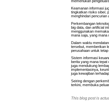
memerlukan pengeluaran
Keamanan informasi jug
tingkatkan risiko sibe
menghindari pencurian a
Perkembangan teknologi
big data, dan artificia
menggunakan memakai k
mana saja, yang mana m
Dalam waktu mendatang, 
tersebut, memberikan l
perusahaan untuk tetap 
Sistem informasi keua
berita yang mana tepat 
juga mendukung lembag
implementasinya, keunt
juga kewajiban terhadap
Seiring dengan perke
terkini, membuka pelua
This blog post is actu