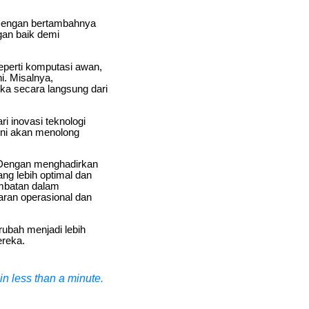
 Dengan bertambahnya
gan baik demi
eperti komputasi awan,
i. Misalnya,
a secara langsung dari
i inovasi teknologi
ini akan menolong
 Dengan menghadirkan
ang lebih optimal dan
ambatan dalam
aran operasional dan
ubah menjadi lebih
ereka.
n less than a minute.