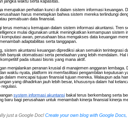
 jangka waktu serta kapasitas.
a merupakan perhatian kunci di dalam sistem informasi keuangan.
r, perusahaan harus menetapkan bahwa sistem mereka terlindungi den
tau pemalsuan data finansial.
 terus memacu kemajuan dalam sistem informasi akuntansi. Tren s
l intelligence mulai digunakan untuk meningkatkan kemampuan sistem in
omputasi awan, perusahaan bisa mengakses data keuangan merek
enambah adaptabilitas serta tanggapan.
sistem akuntansi keuangan diprediksi akan semakin terintegrasi dar
ebih banyak otomatisasi serta penelaahan yang lebih mendalam. Hal 
kompetitif pada situasi bisnis yang mana aktif.
ngan menjalankan peranan krusial di manajemen anggaran lembaga.
dan waktu nyata, platform ini memfasilitasi pengambilan keputusan y
a dalam mencapai tujuan finansial tujuan mereka. Walaupun ada h
ungan yang dihadirkan jauh lebih besar, khususnya dalam hal kelanc
 regulasi.
mbangan
system informasi akuntansi
bakal terus berkembang serta ber
ng baru bagi perusahaan untuk menambah kinerja finansial kinerja m
ally just a Google Doc!
Create your own blog with Google Docs, i