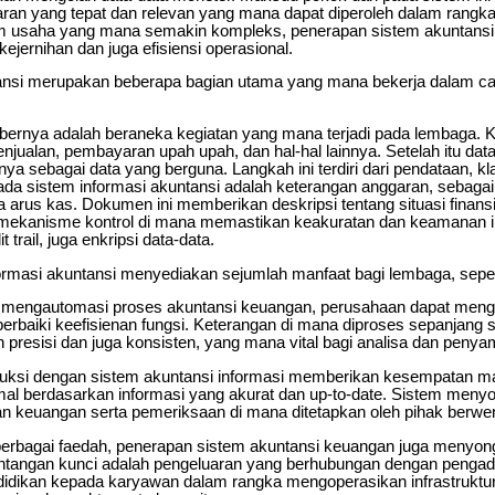
aran yang tepat dan relevan yang mana dapat diperoleh dalam rangk
m usaha yang mana semakin kompleks, penerapan sistem akuntansi 
ejernihan dan juga efisiensi operasional.
ansi merupakan beberapa bagian utama yang mana bekerja dalam cara
ernya adalah beraneka kegiatan yang mana terjadi pada lembaga. Ke
njualan, pembayaran upah upah, dan hal-hal lainnya. Setelah itu dat
ya sebagai data yang berguna. Langkah ini terdiri dari pendataan, klas
pada sistem informasi akuntansi adalah keterangan anggaran, sebaga
ga arus kas. Dokumen ini memberikan deskripsi tentang situasi finansi
i mekanisme kontrol di mana memastikan keakuratan dan keamanan in
trail, juga enkripsi data-data.
rmasi akuntansi menyediakan sejumlah manfaat bagi lembaga, seper
engautomasi proses akuntansi keuangan, perusahaan dapat meng
rbaiki keefisienan fungsi. Keterangan di mana diproses sepanjang s
h presisi dan juga konsisten, yang mana vital bagi analisa dan peny
duksi dengan sistem akuntansi informasi memberikan kesempatan m
imal berdasarkan informasi yang akurat dan up-to-date. Sistem men
n keuangan serta pemeriksaan di mana ditetapkan oleh pihak berw
rbagai faedah, penerapan sistem akuntansi keuangan juga menyo
tantangan kunci adalah pengeluaran yang berhubungan dengan penga
endidikan kepada karyawan dalam rangka mengoperasikan infrastruktur